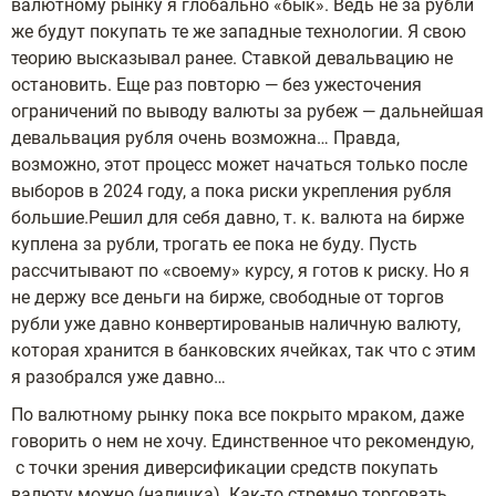
валютному рынку я глобально «бык». Ведь не за рубли
же будут покупать те же западные технологии. Я свою
теорию высказывал ранее. Ставкой девальвацию не
остановить. Еще раз повторю — без ужесточения
ограничений по выводу валюты за рубеж — дальнейшая
девальвация рубля очень возможна… Правда,
возможно, этот процесс может начаться только после
выборов в 2024 году, а пока риски укрепления рубля
большие.Решил для себя давно, т. к. валюта на бирже
куплена за рубли, трогать ее пока не буду. Пусть
рассчитывают по «своему» курсу, я готов к риску. Но я
не держу все деньги на бирже, свободные от торгов
рубли уже давно конвертированыв наличную валюту,
которая хранится в банковских ячейках, так что с этим
я разобрался уже давно…
По валютному рынку пока все покрыто мраком, даже
говорить о нем не хочу. Единственное что рекомендую,
с точки зрения диверсификации средств покупать
валюту можно (наличка). Как-то стремно торговать