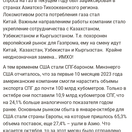
спроса на газ в текущем году был зафиксирован в
странах Азиатско-Тихоокеанского региона.
Локомотивом роста потребления газа стал
Китай. Важным направлением работы компании стало
укрепление сотрудничества с Казахстаном,
Узбекистаном и Кыргызстаном. Т.е. похоронен
европейский рынок для Газпрома, ему на смену идут
Китай, Казахстан, Узбекистан и Кыргызстан. Крайне
неоднозначная замена… ИМХО!
А тем временем США стали СПГ-бароном. Минэнерго
США отчиталось, что за первые 10 месяцев 2023 года
американские компании смогли нарастить объемы
экспорта СПГ до почти 100 млрд кубометров. Только в
октябре они поставили 10,9 млрд кубометров СПГ, что
на 24,1% больше аналогичного показателя годом
ранее. Основным рынком сбыта в январе-октябре для
США стали страны Европы, на которые пришлось 65,3%
объема поставок, еще 27,4% – ушли в Азию. Что
касается октября, то за этот месяц было отправлено