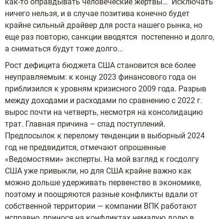
как-то оправдывать человеческие жертвы… Исключать
ничего нельзя, и в случае позитива конечно будет
крайне сильный драйвер для роста нашего рынка, но
еще раз повторю, санкции вводятся постепенно и долго,
а сниматься будут тоже долго...
Рост дефицита бюджета США становится все более
неуправляемым: к концу 2023 финансового года он
приблизился к уровням кризисного 2009 года. Разрыв
между доходами и расходами по сравнению с 2022 г.
вырос почти на четверть, несмотря на консолидацию
трат. Главная причина – спад поступлений.
Предпосылок к перелому тенденции в выборный 2024
год не предвидится, отмечают опрошенные
«Ведомостями» эксперты. На мой взгляд к госдолгу
США уже привыкли, но для США крайне важно как
можно дольше удерживать первенство в экономике,
поэтому и поощряются разные конфликты вдали от
собственной территории — компании ВПК работают
исправно, принося на конфликтах немалую долю в