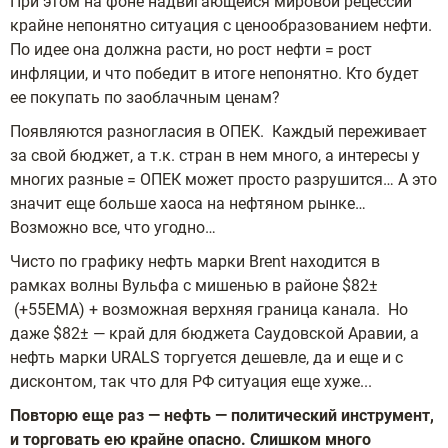
При этом на фоне надвигающейся мировой рецессии
крайне непонятно ситуация с ценообразованием нефти.
По идее она должна расти, но рост нефти = рост
инфляции, и что победит в итоге непонятно. Кто будет
ее покупать по заоблачным ценам?
Появляются разногласия в ОПЕК. Каждый переживает
за свой бюджет, а т.к. стран в нем много, а интересы у
многих разные = ОПЕК может просто разрушится… А это
значит еще больше хаоса на нефтяном рынке…
Возможно все, что угодно…
Чисто по графику нефть марки Brent находится в
рамках волны Вульфа с мишенью в районе $82±
(+55ЕМА) + возможная верхняя граница канала. Но
даже $82± — край для бюджета Саудовской Аравии, а
нефть марки URALS торгуется дешевле, да и еще и с
дисконтом, так что для РФ ситуация еще хуже...
Повторю еще раз — нефть — политический инструмент,
и торговать ею крайне опасно. Слишком много