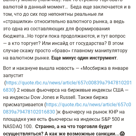
валютой в данный момент… Беда еще заключается и в
том, что до сих пор непонятны реальные ли
«страшилки» относительно валютного рынка, а ведь
это одна из составляющих для формирования
бюджета…Но торги пока продолжаются, и тут вопрос
— а кто торгует? Или инсайд от государства? В этом
случае скажу просто «браво» главному манипулятору
на валютном рынке.
Еще минус один инструмент
.
Вот и накануне вышла новость — «Мосбиржа в январе
запустит
(
https://quote.rbc.ru/news/article/657c00839a7947810201
6830
) 2 новых фьючерса на биржевые индексы США —
на индексы Dow Jones и Russell. Также биржа
присматривается (
https://quote.rbc.ru/news/article/657c0
0839a79478102016830
)к фьючерсу на рынок КНР на
площадке уже есть фьючерсы на индексы S&P 500 и
NASDAQ 100.
Странно, а на что торговля будет
осуществляться? А как же возможные санкции...😱