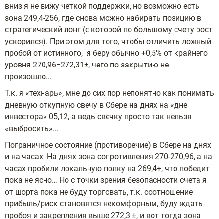
вниз я не вижу четкой поддержки, но возможно есть
зона 249,4-256, где снова можно набирать позицию в
стратегический лонг (с которой по большому счету рост
ускорился). При этом для того, чтобы отличить ложный
пробой от истинного, я беру обычно +0,5% от крайнего
уровня 270,96=272,31±, чего по закрытию не
произошло...
Т.к. я «технарь», мне до сих пор непонятно как понимать
дневную откупную свечу в Сбере на днях на «дне
инвестора» 05,12, а ведь свечку просто так нельзя
«выбросить»...
Пограничное состояние (противоречие) в Сбере на днях
и на часах. На днях зона сопротивления 270-270,96, а на
часах пробили локальную полку на 269,4+, что победит
пока не ясно… Но с точки зрения безопасности счета я
от шорта пока не буду торговать, т.к. соотношение
прибыль/риск становятся некомфорным, буду ждать
пробоя и закрепления выше 272,3.±, и вот тогда зона