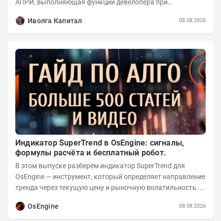
АПРИ, выполняющая функции девелопера при
реализации проектов. Группа с 2014 года...
Иволга Капитал
08.08.2026
Индикатор SuperTrend в OsEngine: сигналы,
формулы расчёта и бесплатный робот.
В этом выпуске разберём индикатор SuperTrend для
OsEngine — инструмент, который определяет направление
тренда через текущую цену и рыночную волатильность. В
отличие от сложных осцилляторов, он...
OsEngine
08.08.2026