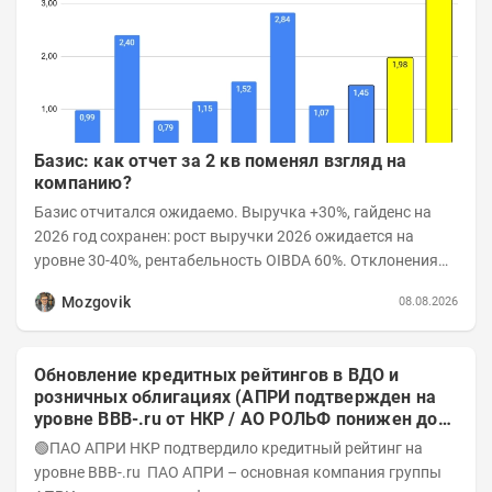
Базис: как отчет за 2 кв поменял взгляд на
компанию?
Базис отчитался ожидаемо. Выручка +30%, гайденс на
2026 год сохранен: рост выручки 2026 ожидается на
уровне 30-40%, рентабельность OIBDA 60%. Отклонения
значений отчета 2-го квартала от модели —...
Mozgovik
08.08.2026
Обновление кредитных рейтингов в ВДО и
розничных облигациях (АПРИ подтвержден на
уровне BBB-.ru от НКР / АО РОЛЬФ понижен до
А-(RU) / Элит Строй присвоен на уровне BBB.ru)
🟢ПАО АПРИ НКР подтвердило кредитный рейтинг на
уровне BBB-.ru ПАО АПРИ – основная компания группы