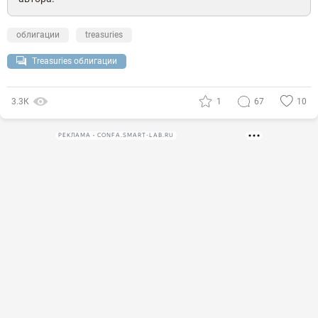
облигации
treasuries
Treasuries облигации
3.3К
1
67
10
РЕКЛАМА • CONFA.SMART-LAB.RU