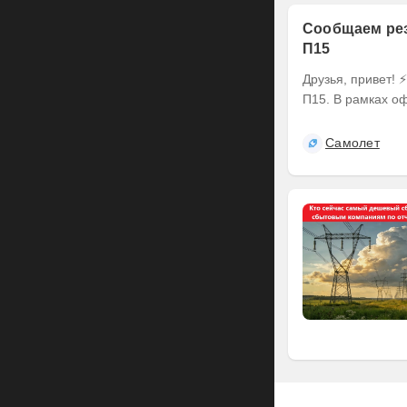
Сообщаем рез
П15
Друзья, привет! ⚡️ Делимся итогами оферты по выпуску наших облигаций серии БО-
П15. В рамках оф
Самолет