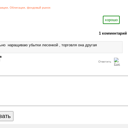
акции
,
Облигации
,
фондовый рынок
хорошо
1 комментарий
ьно наращиваю убытки лесенкой , торговля она другая
в
2
Ответить