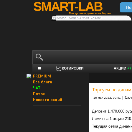
SMART-LAB
Но
Мы делаем деньги на бирже
РЕКЛАМА • CONFA.SMART-LAB.RU
КОТИРОВКИ
АКЦИИ
+7
PREMIUM
Все блоги
ЧАТ
Торгуем по динам
Поток
|
Сал
16 мая 2022, 09:41
Новости акций
Депозит 1.470.000 руб
Лимит на 1 акцию 210.
Текущая сетка динами