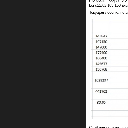
Сбербанк Long30.12 29
Long22.02 183 160 акц
Текущая лесенка по а
Свободные средства 4