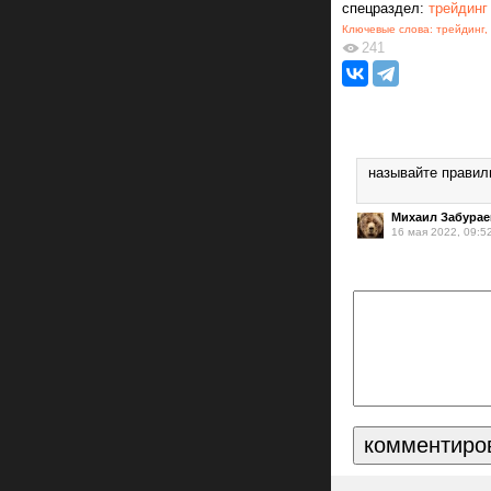
спецраздел:
трейдинг
Ключевые слова:
трейдинг
,
241
называйте правил
Михаил Забурае
16 мая 2022, 09:5