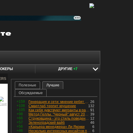
ОКЕРЫ
ДРУГИЕ
+7
ERS
Полезные
Лучшие
Обсуждаемые
+159
Генерация и сети: мнение ребят из индустрии
26
+108
Смартлаб терпит крушение
132
+105
Как себя чувствуют мигранты в раю, в который они так стремились
91
+98
Метод Геллы. "Черный" август 2026 - быть или не быть?
39
+66
Струковщина - это стиль поведения, известный всем в секторе золотодобычи.
12
+57
Зеленоградский вайб
46
+56
«Карьера менеджера» Ли Якокки
6
+46
Несколько интересных инсайтов по "Озону"
6