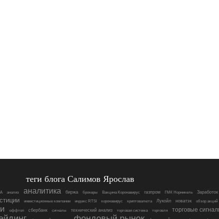
теги блога Салимов Ярослав
аналитика
биржа
газпром
Заработок
ША
анализ
брокеры
Вакцина Коронавирус
ГМК Норникель
стиции
Лукойл
новатэк
инвестиционные компании
индекс RTSI
коронавирус
криптовалюта
обзор акций
и
торговые сигна
сбербанк
технический анализ
оффтоп
сигналы
торговая система
торговля
ейдинг
фондовый рынок