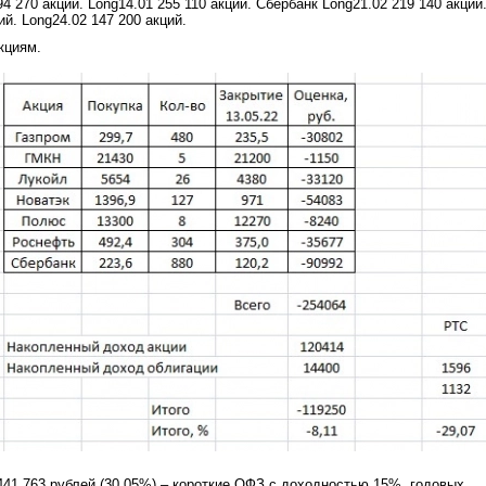
4 270 акций. Long14.01 255 110 акций. Сбербанк Long21.02 219 140 акций
ий. Long24.02 147 200 акций.
кциям.
41.763 рублей (30,05%) – короткие ОФЗ с доходностью 15%. годовых.