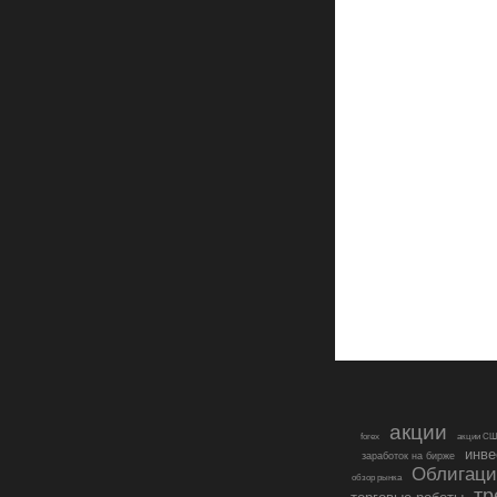
акции
forex
акции С
инве
заработок на бирже
Облигаци
обзор рынка
тр