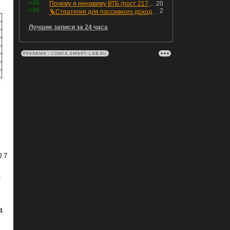
+45
Почему я ненавижу ВТБ (пост 217, 12+)
20
+40
2
🪜Стратегия для пассивного дохода: Лестница облигаций
Лучшие записи за 24 часа
РЕКЛАМА • CONFA.SMART-LAB.RU
0 7
4
4