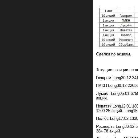
Сделки по акциям.
Текущие позиции по а
Газпром Long30.12 341
ГМКН Long30.12 22650 
Лукойл Long05.01 6750
акций.
Новатэк Long12.01 180
1200 25 акций. Long15
Полюс Long17.02 1330
Роснефть Long30.12 59
384 78 акций.