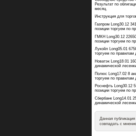
Результат по облигац
месяц.
Инструкция для торго
Газпром Long30.12 34
позиции торгуем по п
ГМКН Long30.12 22650
позиции торгуем по п
Лукойл Long05.01 675
торгуем по правилам 
Новатэк Long18.01 16
динамической лесенк
Полюс Long17.02 8 ак
торгуем по правилам 
Роснефть Long30.12 5
позиции торгуем по п
Сбербанк Long14.01 2
динамической лесенк
Данная публикация
совпадать с мнение