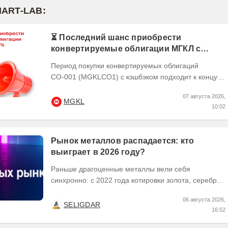
MART-LAB:
⏳ Последний шанс приобрести
конвертируемые облигации МГКЛ с
кэшбэком 10%
Период покупки конвертируемых облигаций
СО-001 (MGKLCO1) с кэшбэком подходит к концу.
Чтобы получить кэшбэк 10% ,
07 августа 2026,
квалифицированным...
MGKL
10:02
Рынок металлов распадается: кто
выиграет в 2026 году?
Раньше драгоценные металлы вели себя
синхронно: с 2022 года котировки золота, серебра
и платины выросли кратно. Но к 2026 году рынок
06 августа 2026,
разделился. В...
SELIGDAR
16:52