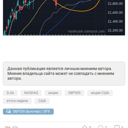
Данная публикация является личным мнением автора.
Мнение владельца сайта может не совпадать с мнением
автора.
DJIA
NASDAQ
акции
S&P500
акции США
итоги недели
США
S&P500 фьючерс | SPX
396
0
2
3