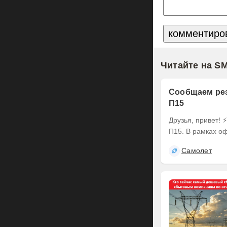
Читайте на S
Сообщаем рез
П15
Друзья, привет! ⚡️ Делимся итогами оферты по выпуску наших облигаций серии БО-
П15. В рамках оф
Самолет