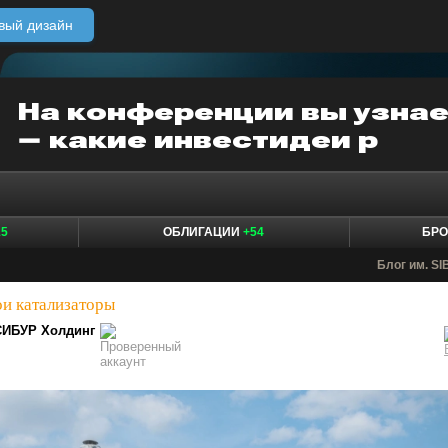
вый дизайн
15
ОБЛИГАЦИИ
+54
БР
Блог им. S
и катализаторы
CИБУР Холдинг