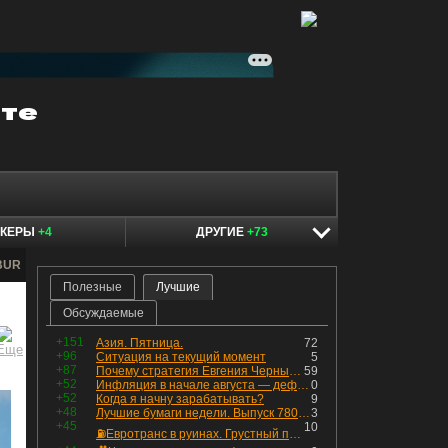
ОКЕРЫ
+4
ДРУГИЕ
+73
IBUR
Полезные
Лучшие
Обсуждаемые
+151
Азия. Пятница.
72
+96
Ситуация на текущий момент
5
+87
Почему стратегия Евгения Черных приведет вас к убыткам в 2026 году
59
+52
Инфляция в начале августа — дефляция из-за топлива и плодоовощной корзины, но услуги продолжают дорожать, а рубль начал ослабевать.
0
+52
Когда я начну зарабатывать?
9
+48
Лучшие бумаги недели. Выпуск 780 – обновления для пятницы
3
+45
10
⛽️Евротранс в руинах. Грустный пост😶😞 Что изменилось в облигациях?