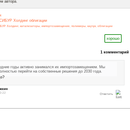
м автора.
и
СИБУР Холдинг облигации
БУР Холдинг
,
катализаторы
,
импортозамещение
,
полимеры
,
каучук
,
облигации
хорошо
1 комментарий
дние годы активно занимался их импортозамещением. Мы
олностью перейти на собственные решения до 2030 года.
до?
ежкин
0:22
Ответить