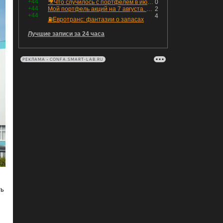
+44
🎥Что случилось с портфелем в июле - честный разбор / Инвестировать Просто
0
+44
Мой портфель акций на 7 августа. Покупки активов и реинвестирование дивидендов. Создание пассивного дохода
2
+44
4
⛽️Евротранс: фантазии о запасах
Лучшие записи за 24 часа
РЕКЛАМА • CONFA.SMART-LAB.RU
ть