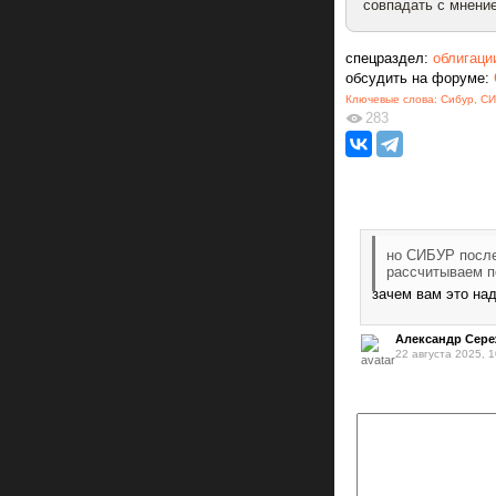
совпадать с мнение
спецраздел:
облигаци
обсудить на форуме:
Ключевые слова:
Сибур
,
СИ
283
но СИБУР после
рассчитываем п
зачем вам это на
Александр Сер
22 августа 2025, 1