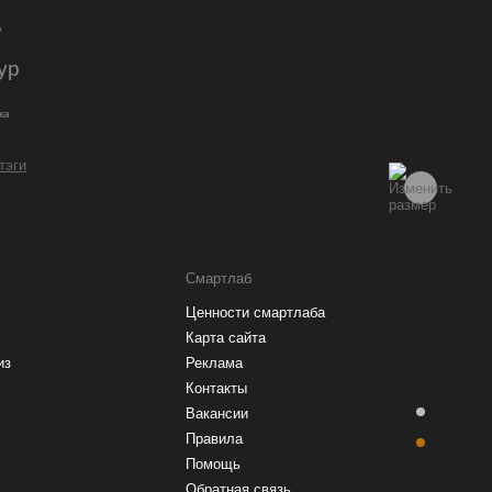
о
ур
ка
 тэги
Смартлаб
Ценности смартлаба
Карта сайта
из
Реклама
Контакты
Вакансии
Правила
Помощь
Обратная связь