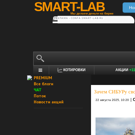
SMART-LAB
Но
Мы делаем деньги на бирже
РЕКЛАМА • CONFA.SMART-LAB.RU
КОТИРОВКИ
АКЦИИ
+1
PREMIUM
Все блоги
ЧАТ
Зачем СИБУРу сво
Поток
|
22 августа 2025, 10:20
Новости акций