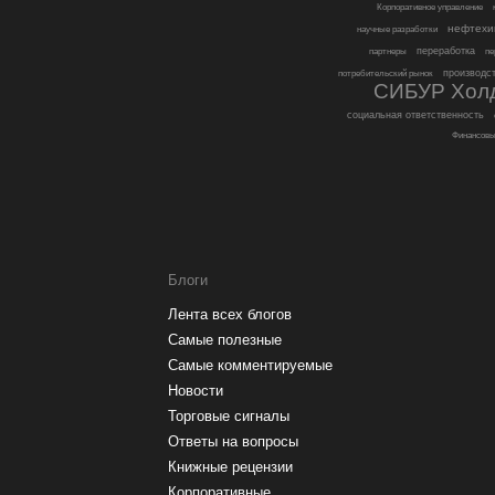
Корпоративное управление
нефтехи
научные разработки
переработка
партнеры
пе
производс
потребительский рынок
СИБУР Хол
социальная ответственность
Финансовы
Блоги
Лента всех блогов
Самые полезные
Самые комментируемые
Новости
Торговые сигналы
Ответы на вопросы
Книжные рецензии
Корпоративные