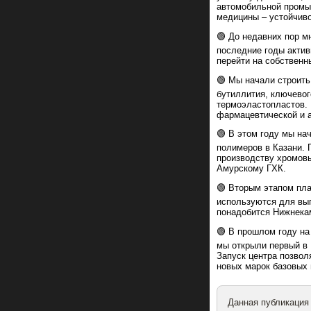
автомобильной промы
медицины – устойчиво
🟢 До недавних пор м
последние годы акти
перейти на собственн
🟢 Мы начали строить
бутиллития, ключевог
термоэластопластов. 
фармацевтической и 
🟢 В этом году мы на
полимеров в Казани. 
производству хромовы
Амурскому ГХК.
🟢 Вторым этапом пла
используются для вып
понадобится Нижнека
🟢 В прошлом году на
мы открыли первый в 
Запуск центра позвол
новых марок базовых
Данная публикация