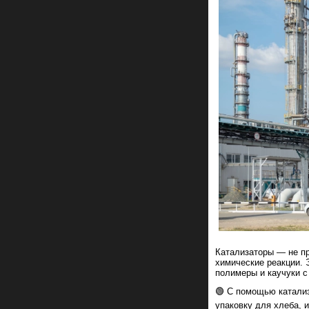
Катализаторы — не пр
химические реакции.
полимеры и каучуки с
🟢 С помощью катализ
упаковку для хлеба, 