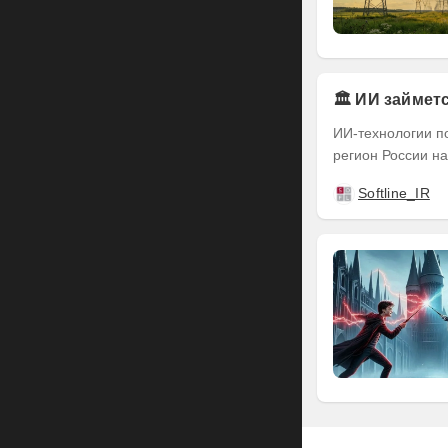
🏛️ ИИ займе
ИИ-технологии п
регион России на
Softline_IR