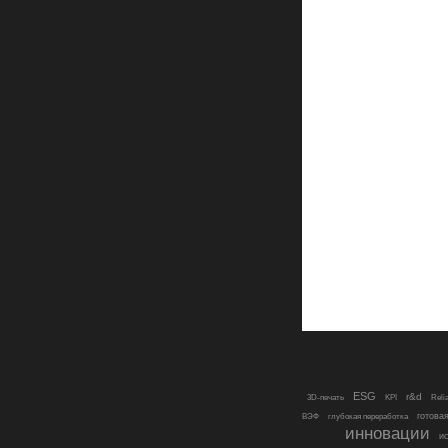
ESG
r&d
3D-печать
KPI
Reli
готова
ВЭФ
глубокая переработка
инновации
и