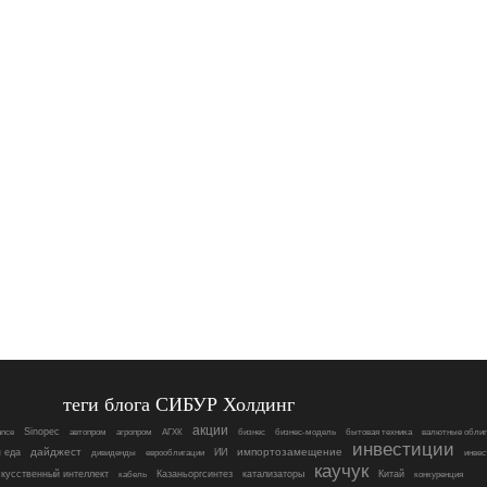
теги блога CИБУР Холдинг
акции
Sinopec
ance
автопром
агропром
АГХК
бизнес
бизнес-модель
бытовая техника
валютные облиг
инвестиции
дайджест
импортозамещение
я еда
ИИ
дивиденды
еврооблигации
инвес
каучук
скусственный интеллект
Казаньоргсинтез
катализаторы
Китай
кабель
конкуренция