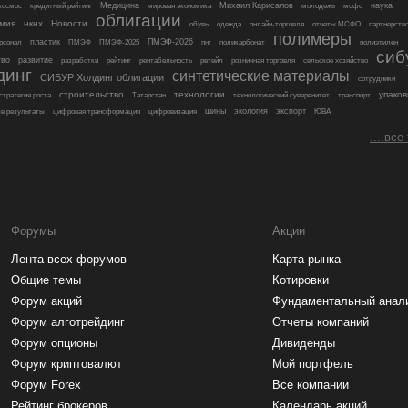
Медицина
Михаил Карисалов
наука
космос
кредитный рейтинг
мировая экономика
молодежь
мсфо
облигации
мия
нкнх
Новости
обувь
одежда
онлайн-торговля
отчеты МСФО
партнерств
полимеры
пластик
ПМЭФ-2026
рсонал
ПМЭФ
ПМЭФ-2025
пнг
поликарбонат
полиэтилен
сиб
тво
развитие
разработки
рейтинг
рентабельность
ретейл
розничная торговля
сельское хозяйство
динг
синтетические материалы
СИБУР Холдинг облигации
сотрудники
строительство
технологии
упаков
стратегия роста
Татарстан
технологический суверенитет
транспорт
шины
экология
экспорт
е результаты
цифровая трансформация
цифровизация
ЮВА
....все
Форумы
Акции
Лента всех форумов
Карта рынка
Общие темы
Котировки
Форум акций
Фундаментальный анал
Форум алготрейдинг
Отчеты компаний
Форум опционы
Дивиденды
Форум криптовалют
Мой портфель
Форум Forex
Все компании
Рейтинг брокеров
Календарь акций