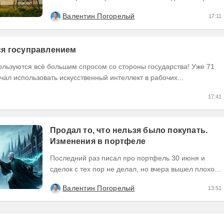
пост по их результатам, может кому интересно...
Валентин Погорелый
17:11
тся госуправлением
ользуются всё большим спросом со стороны государства! Уже 71
чал использовать искусственный интеллект в рабочих...
17:41
Продал то, что нельзя было покупать.
Изменения в портфеле
Последний раз писал про портфель 30 июня и
сделок с тех пор не делал, но вчера вышел плохой
отчет по компании, которую я держал и я её...
Валентин Погорелый
13:51