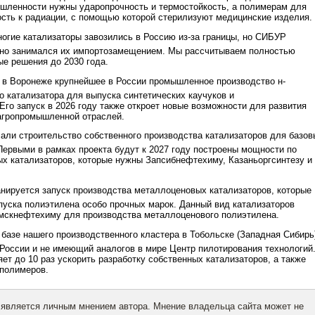
шленности нужны ударопрочность и термостойкость, а полимерам для
сть к радиации, с помощью которой стерилизуют медицинские изделия.
ногие катализаторы завозились в Россию из-за границы, но СИБУР
вно занимался их импортозамещением. Мы рассчитываем полностью
ые решения до 2030 года.
 в Воронеже крупнейшее в России промышленное производство н-
о катализатора для выпуска синтетических каучуков и
Его запуск в 2026 году также откроет новые возможности для развития
агропромышленной отраслей.
чали строительство собственного производства катализаторов для базов
Первыми в рамках проекта будут к 2027 году построены мощности по
х катализаторов, которые нужны Запсибнефтехиму, Казаньоргсинтезу и
нируется запуск производства металлоценовых катализаторов, которые
уска полиэтилена особо прочных марок. Данный вид катализаторов
мскнефтехиму для производства металлоценового полиэтилена.
 базе нашего производственного кластера в Тобольске (Западная Сибирь
России и не имеющий аналогов в мире Центр пилотирования технологий
яет до 10 раз ускорить разработку собственных катализаторов, а также
 полимеров.
 является личным мнением автора. Мнение владельца сайта может не