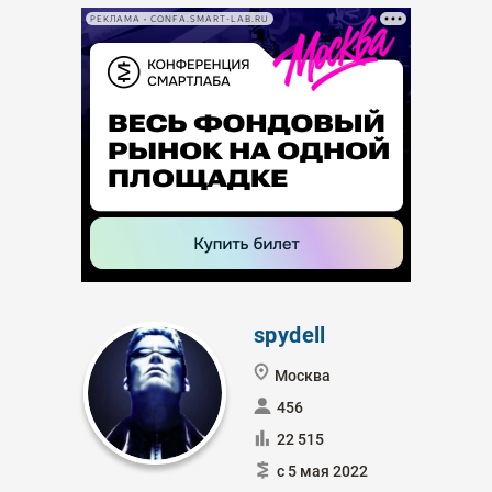
РЕКЛАМА • CONFA.SMART-LAB.RU
spydell
Москва
456
22 515
с 5 мая 2022