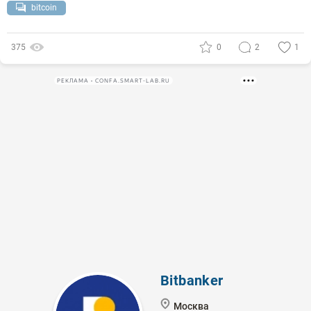
bitcoin
375
0
2
1
РЕКЛАМА • CONFA.SMART-LAB.RU
Bitbanker
Москва