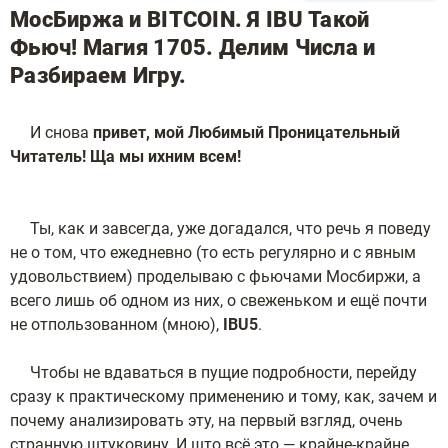
МосБиржа и BITCOIN. Я IBU Такой
Фьюч! Магия 1705. Делим Числа и
Разбираем Игру.
И снова
привет, мой Любимый Проницательный
Читатель! Ща мы ихним всем!
Ты, как и завсегда, уже догадался, что речь я поведу
не о том, что ежедневно (то есть регулярно и с явным
удовольствием) проделываю с фьючами Мосбиржи, а
всего лишь об одном из них, о свеженьком и ещё почти
не отпользованном (мною),
IBU5
.
Чтобы не вдаваться в пущие подробности, перейду
сразу к практическому применению и тому, как, зачем и
почему анализировать эту, на первый взгляд, очень
странную штуковину. И што всё это — крайне-крайне