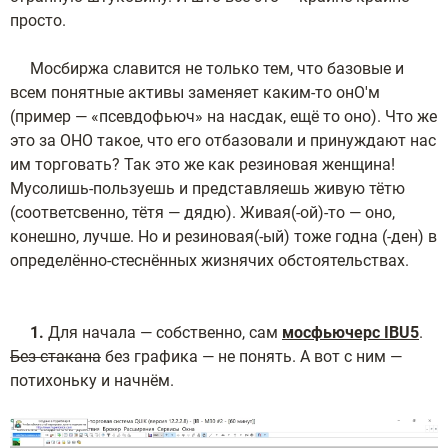
просто.
Мосбиржа славится не только тем, что базовые и
всем понятные активы заменяет каким-то онО'м
(пример — «псевдофьюч» на насдак, ещё то оно). Что же
это за ОНО такое, что его отбазовали и принуждают нас
им торговать? Так это же как резиновая женщина!
Мусолишь-пользуешь и представляешь живую тётю
(соответсвенно, тётя — дядю). Живая(-ой)-то — оно,
конешно, лучше. Но и резиновая(-ый) тоже годна (-ден) в
определённо-стеснённых жизнячих обстоятельствах.
1.
Для начала — собственно, сам
мосфьючерс IBU5
.
Без стакана
без графика — не понять. А вот с ним —
потихоньку и начнём.