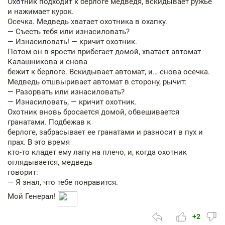
Охотник подходит к берлоге медведя, вскидывает ружье
и нажимает курок.
Осечка. Медведь хватает охотника в охапку.
— Съесть тебя или изнасиловать?
— Изнасиловать! — кричит охотник.
Потом он в ярости прибегает домой, хватает автомат
Калашникова и снова
бежит к берлоге. Вскидывает автомат, и… снова осечка.
Медведь отшвыривает автомат в сторону, рычит:
— Разорвать или изнасиловать?
— Изнасиловать, — кричит охотник.
Охотник вновь бросается домой, обвешивается
гранатами. Подбежав к
берлоге, забрасывает ее гранатами и разносит в пух и
прах. В это время
кто-то кладет ему лапу на плечо, и, когда охотник
оглядывается, медведь
говорит:
— Я знал, что тебе понравится.
Мой Генерал!
+2