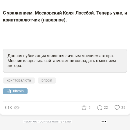
С уважением, Московский Коля-Лоссбой. Теперь уже, и
криптовалютчик (наверное).
Данная публикация является личным мнением автора.
Мнение владельца сайта может не совпадать с мнением
автора.
криптовалюта
bitcoin
bitcoin
3.1К
5
22
25
РЕКЛАМА • CONFA.SMART-LAB.RU