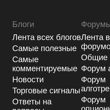
Блоги
Форум
Лента всех блогов
Лента 
форум
Самые полезные
Общие
Самые
комментируемые
Форум 
Новости
Форум
алготре
Торговые сигналы
Форум
Ответы на
опцион