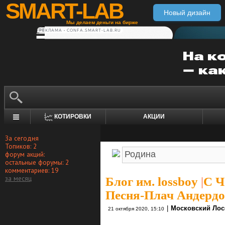
SMART-LAB
Новый дизайн
Мы делаем деньги на бирже
РЕКЛАМА • CONFA.SMART-LAB.RU
КОТИРОВКИ
АКЦИИ
За сегодня
Топиков: 2
форум акций:
остальные форумы: 2
комментариев: 19
за месяц
Блог им. lossboy
|
С Ч
Песня-Плач Андердо
|
Московский Лос
21 октября 2020, 15:10