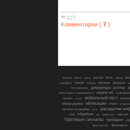
427
Комментарии (
7
)
eurusd
forex
imo
bitcoin
brent
cnyrub
gbpusd
банки
биткоин
брокеры
биржа
аэрофлот
в
дивиденды
доллар
д
гмк норникель
индекс мб
инфляция
инвестиции в недвижимость
мобильный пост
лукойл
мосбир
магнит
облигации
обзор рынка
опрос
опцио
раскрытие ин
прогноз по акциям
путин
сбербанк
сбер
северсталь
смартлаб
сво
торговые сигналы
трейдинг
ук
фьючерсы
фьючерс ртс