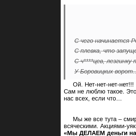
С чего начинается Р
С плевка, что запущ
С ч****цев, лезгинку
У Боровицких ворот
Ой. Нет-нет-нет-нет!!! 
Сам не люблю такое. Это
нас всех, если что…
Мы же все тута – смир
всяческими. Акциями-уя
«Мы ДЕЛАЕМ деньги на