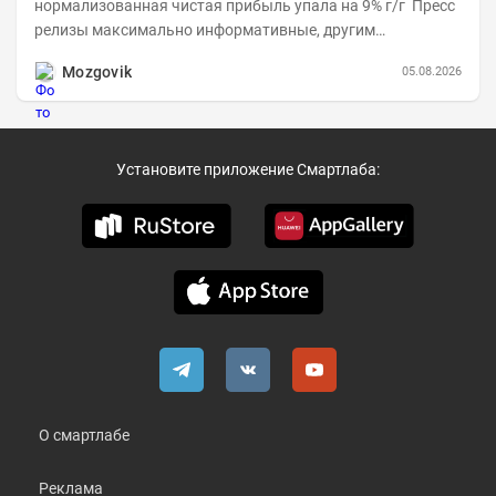
нормализованная чистая прибыль упала на 9% г/г Пресс
релизы максимально информативные, другим
компаниям в пример (тем более много цифр...
Mozgovik
05.08.2026
Установите приложение Смартлаба:
О смартлабе
Реклама