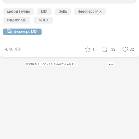
метод Геллы
MIX
Gella
фьючерс MIX
Индекс МБ
IMOEX
фьючерс MIX
4.1К
1
132
32
РЕКЛАМА • CONFA.SMART-LAB.RU