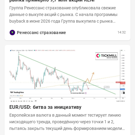
Группа Ренессанс страхование опубликовала свежие
данные о выкупе акций с рынка. C начала программы
buyback в июне 2026 года Группа выкупила с рынка
примерно 9,7 млн акций RENI. Общий уставной...
Ренессанс страхование
14:32
EUR/USD: битва за инициативу
Европейская валюта в данный момент тестирует линию
нисходящего тренда, проведённую через точки 1 и 2,
пытаясь закрыть текущий день формированием модели
медвежьего поглощения. Для продавцов это...