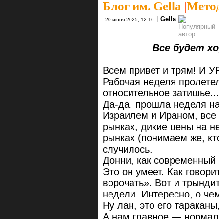
Блог им. Gella
|
Метод
|
Gella
20 июня 2025, 12:16
Все будет хор
Всем привет и трям! И 
Рабочая неделя пролете
относительное затишье...
Да-да, прошла неделя н
Израилем и Ираном, все 
рынках, дикие цены на н
рынках (понимаем же, кто
случилось.
Донни, как современный 
Это он умеет. Как говори
ворочать». Вот и трынд
недели. Интересно, о ч
Ну лан, это его тараканы
А нам главное — нормал