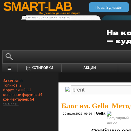
SMART-LAB
Новый дизайн
Мы делаем деньги на бирже
РЕКЛАМА • CONFA.SMART-LAB.RU
КОТИРОВКИ
АКЦИИ
За сегодня
Топиков: 2
форум акций: 11
остальные форумы: 34
комментариев: 64
за месяц
Блог им. Gella
|
Метод
|
Gella
29 июля 2025, 09:56
Особенно его