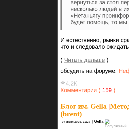
вернуться за стол пе
несколько людей в их
«Нетаньягу проинфор
будет помощь, то мы
И естественно, рынки ср
что и следовало ожидат
(
Читать дальше
)
обсудить на форуме:
Неф
4.2К
Комментарии (
159
)
Блог им. Gella
|
Метод
(brent)
|
Gella
04 июня 2025, 11:27