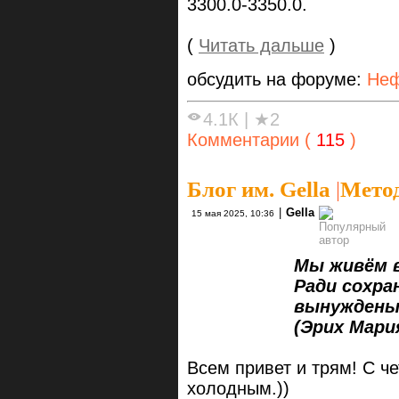
3300.0-3350.0.
(
Читать дальше
)
обсудить на форуме:
Неф
4.1К
|
★2
Комментарии (
115
)
Блог им. Gella
|
Метод
|
Gella
15 мая 2025, 10:36
Мы живём в
Ради сохранен
вынуждены вес
(Эрих Мария Р
Всем привет и трям! С ч
холодным.))