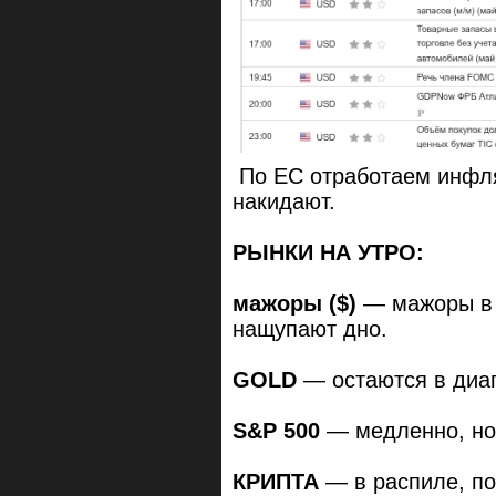
По ЕС отработаем инфл
накидают.
РЫНКИ НА УТРО:
мажоры ($)
— мажоры в г
нащупают дно.
GOLD
— остаются в диа
S&P 500
— медленно, но 
КРИПТА
— в распиле, по