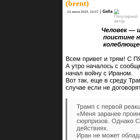
(brent)
|
Gella
13 июня 2025, 10:07
Человек — 
поистине непон
колеблющееся 
Всем привет и трям! С П
А утро началось с сообщ
начал войну с Ираном.
Вот так, еще в среду Тра
случае если не договоря
Трамп с первой реак
«Меня заранее проин
сюрпризов. Однако С
действиях.
Иран не может облад