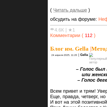
(
Читать дальше
)
обсудить на форуме:
Неф
4.6К
|
★1
Комментарии (
112
)
Блог им. Gella
|
Метод
|
Gella
24 апреля 2025, 11:20
– Голос был
или женски
– Голос дегене
Всем привет и трям! Ув
Еще, правда, четверг, но 
И вот на этой позитивной