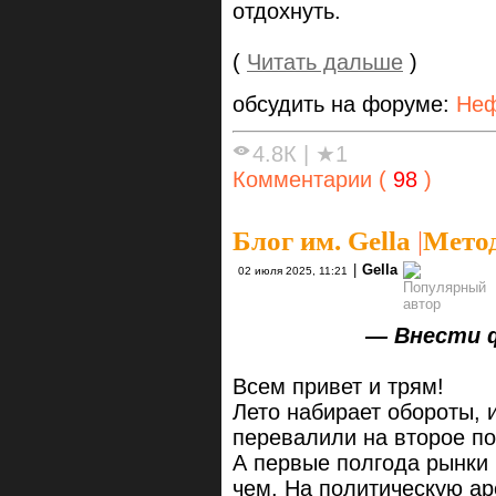
отдохнуть.
(
Читать дальше
)
обсудить на форуме:
Неф
4.8К
|
★1
Комментарии (
98
)
Блог им. Gella
|
Метод
|
Gella
02 июля 2025, 11:21
— Внести флюг
Всем привет и трям!
Лето набирает обороты, и,
перевалили на второе по
А первые полгода рынки
чем. На политическую ар