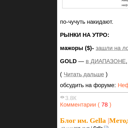
по-чучуть накидают.
РЫНКИ НА УТРО:
мажоры ($)-
зашли на л
GOLD
—
в ДИАПАЗОНЕ
(
Читать дальше
)
обсудить на форуме:
Неф
3.8К
Комментарии (
78
)
Блог им. Gella
|
Метод
|
Gella