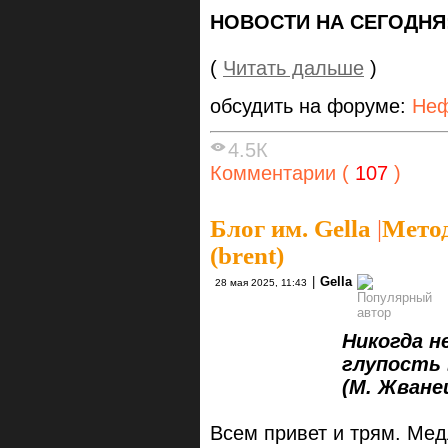
НОВОСТИ НА СЕГОДНЯ
(
Читать дальше
)
обсудить на форуме:
Неф
4.5К
Комментарии (
107
)
Блог им. Gella
|
Метод
(brent)
|
Gella
28 мая 2025, 11:43
Никогда не пре
глупость врагов
(М. Жванецк
Всем привет и трям. Ме