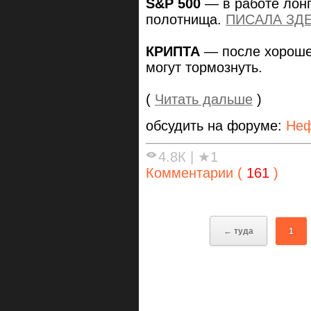
S&P 500
— в работе лонг
полотнища.
ПИСАЛА ЗДЕ
КРИПТА
— после хорошег
могут тормознуть.
(
Читать дальше
)
обсудить на форуме:
Неф
4.8К
|
★1
Комментарии (
161
)
← туда
1