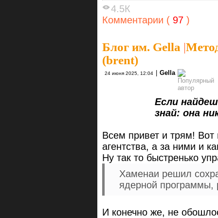
4.5К
Комментарии (
97
)
Блог им. Gella
|
Метод
(brent)
|
Gella
24 июня 2025, 12:04
Если найдеш
знай: она никуда
Всем привет и трям! Вот 
агентства, а за ними и к
Ну так то быстренько упр
Хаменаи решил сохра
ядерной программы, р
И конечно же, не обошло