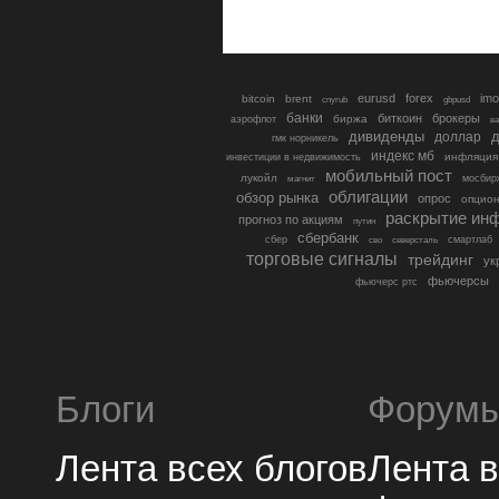
eurusd
forex
imo
bitcoin
brent
cnyrub
gbpusd
банки
биткоин
брокеры
биржа
аэрофлот
в
дивиденды
доллар
д
гмк норникель
индекс мб
инфляция
инвестиции в недвижимость
мобильный пост
лукойл
мосбир
магнит
облигации
обзор рынка
опрос
опцио
раскрытие ин
прогноз по акциям
путин
сбербанк
сбер
северсталь
смартлаб
сво
торговые сигналы
трейдинг
ук
фьючерсы
фьючерс ртс
Блоги
Форум
Лента всех блогов
Лента 