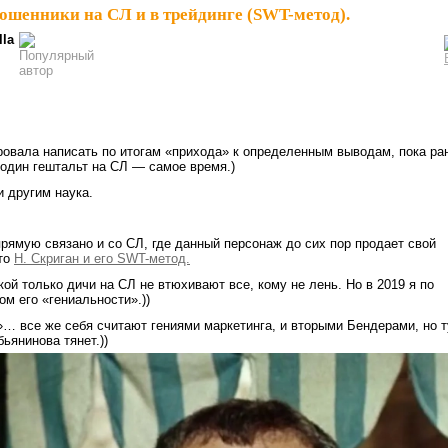
ошенники на СЛ и в трейдинге (SWT-метод).
lla
овала написать по итогам «прихода» к определенным выводам, пока ра
ь один гештальт на СЛ — самое время.)
и другим наука.
прямую связано и со СЛ, где данный персонаж до сих пор продает свой
это
Н. Скриган и его SWT-метод.
кой только дичи на СЛ не втюхивают все, кому не лень. Но в 2019 я по
ом его «гениальности».))
»… все же себя считают гениями маркетинга, и вторыми Бендерами, но т
ьянинова тянет.))