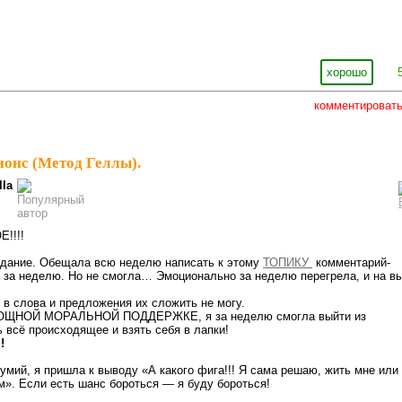
хорошо
комментироват
нонс (Метод Геллы).
lla
!!!!
авдание. Обещала всю неделю написать к этому
ТОПИКУ
комментарий-
 за неделю. Но не смогла… Эмоционально за неделю перегрела, и на в
 в слова и предложения их сложить не могу.
ОЩНОЙ МОРАЛЬНОЙ ПОДДЕРЖКЕ, я за неделю смогла выйти из
 всё происходящее и взять себя в лапки!
!
думий, я пришла к выводу «А какого фига!!! Я сама решаю, жить мне или
м». Если есть шанс бороться — я буду бороться!