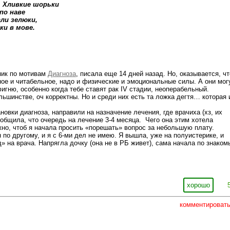
 Хливкие шорьки
 наве
зелюки,
в мове.
!
пик по мотивам
Диагноза
, писала еще 14 дней назад. Но, оказывается, чт
тное и читабельное, надо и физические и эмоциональные силы. А они мог
игню, особенно когда тебе ставят рак IV стадии, неоперабельный.
льшинстве, оч корректны. Но и среди них есть та ложка дегтя… которая 
овки диагноза, направили на назначение лечения, где врачиха (хз, их
ообщила, что очередь на лечение 3-4 месяца. Чего она этим хотела
но, чтоб я начала просить «порешать» вопрос за небольшую плату.
 по другому, и я с 6-ми дел не имею. Я вышла, уже на полуистерике, и
» на врача. Напрягла дочку (она не в РБ живет), сама начала по знако
хорошо
комментироват