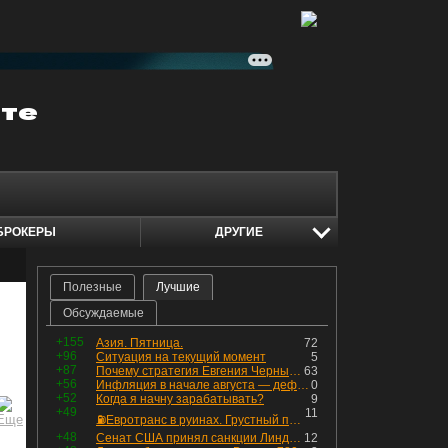
БРОКЕРЫ
ДРУГИЕ
Полезные
Лучшие
Обсуждаемые
+155
Азия. Пятница.
72
+96
Ситуация на текущий момент
5
+87
Почему стратегия Евгения Черных приведет вас к убыткам в 2026 году
63
+56
Инфляция в начале августа — дефляция из-за топлива и плодоовощной корзины, но услуги продолжают дорожать, а рубль начал ослабевать.
0
+52
Когда я начну зарабатывать?
9
+49
11
⛽️Евротранс в руинах. Грустный пост😶😞 Что изменилось в облигациях?
+48
Сенат США принял санкции Линдси Грэма против России
12