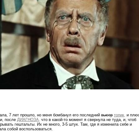
ала, 7 лет прошло, но меня бомбанул его последний
высер
топик,
и плю
и, после
ДИАГНОЗА,
что в какой-то момент я свернула не туда, и, чтоб
рывать гештальты. Их не много, 3-5 штук. Там, где я изменила себе и
ала собой воспользоваться.