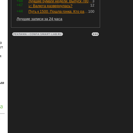
+48
Лучшие бумаги недели. Выпуск 780 – обновления для пятницы
3
+47
12
📈 Валюта развернулась?
+44
Путь к 1500. Пошла гонка. Кто раньше продаст.
100
Лучшие записи за 24 часа
РЕКЛАМА • CONFA.SMART-LAB.RU
о
ут
и
мым
53
ь