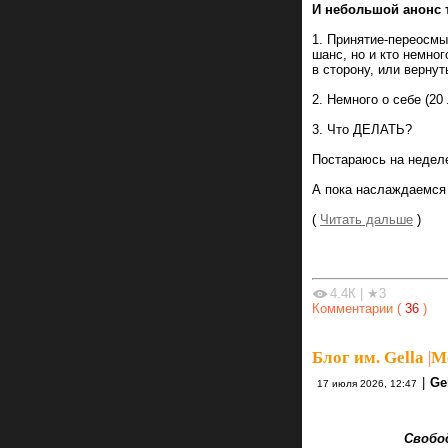
И небольшой анонс т
1. Принятие-переосмы
шанс, но и кто немно
в сторону, или вернут
2. Немного о себе (20 
3. Что ДЕЛАТЬ?
Постараюсь на неделе
А пока наслаждаемся
(
Читать дальше
)
4.4К
|
★3
Комментарии (
36
)
Блог им. Gella
|
Ме
|
Ge
17 июля 2026, 12:47
Свободен тот,