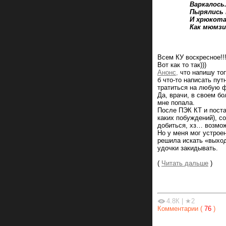
Варкалось.
Пырялись по
И хрюкотали 
Как мюмзики 
Всем КУ воскресное!!
Вот как то так)))
Анонс,
что напишу то
б что-то написать пу
тратиться на любую ф
Да, врачи, в своем бо
мне попала.
После ПЭК КТ и постан
каких побуждений), с
добиться, хз… возмож
Но у меня мог устроен
решила искать «выход
удочки закидывать.
(
Читать дальше
)
4.8К
|
★2
Комментарии (
76
)