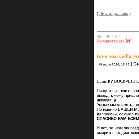
(
Читать дальше
)
6.9К
|
★4
Комментарии (
94
)
Блог им. Gella
|
А
|
Ge
19 июля 2026, 19:29
Всем КУ ВОСКРЕСНОЕ
Пишу топик, как опр
вывод, к чему пришла
никакая. ((
Умные мысли есть, но
Но именно ВАШЕЙ М
депрессии, осмыслить
СПАСИБО ВАМ ВСЕМ
И вот, за неделю раз
смириться с диагнозо