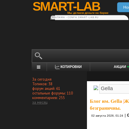
SMART-LAB
Но
Мы делаем деньги на бирже
РЕКЛАМА • CONFA.SMART-LAB.RU
КОТИРОВКИ
АКЦИИ
+
За сегодня
Топиков: 38
форум акций: 61
остальные форумы: 110
комментариев: 255
Блог им. Gella
|
Ж
за месяц
безграничны.
|
G
02 августа 2026, 01:24