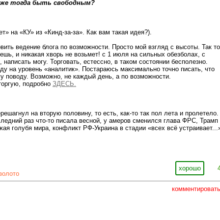
гда быть свободным?
т» на «КУ» из «Кинд-за-за». Как вам такая идея?).
вить ведение блога по возможности. Просто мой взгляд с высоты. Так то
ешь, и никакая хворь не возьмет! с 1 июля на сильных обезболах, с
 написать могу. Торговать, естессно, в таком состоянии бесполезно.
оду на уровень «аналитик». Постараюсь максимально точно писать, что
у поводу. Возможно, не каждый день, а по возможности.
торгую, подробно
ЗДЕСЬ.
решагнул на вторую половину, то есть, как-то так пол лета и пролетело
ледний раз что-то писала весной, у амеров сменился глава ФРС, Трамп
жая голубя мира, конфликт РФ-Украина в стадии «всех всё устраивает...
хорошо
золото
комментироват