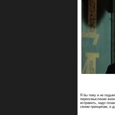
Я бы тему и не подым
переосмысление жизн
исправить, надо позак
своим принципам, и д