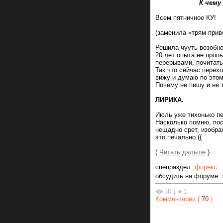
К чему же то
Всем пятничное КУ!
(заменила «трям-приве
Решила чууть возобно
20 лет опыта не пропь
перерывами, почитать,
Так что сейчас перех
вижу и думаю по этом
Почему не пишу и не 
ЛИРИКА.
Июль уже тихонько пе
Насколько помню, пос
нещадно срет, изобра
это печально.((
(
Читать дальше
)
спецраздел:
форекс
обсудить на форуме:
5К
|
★1
Комментарии (
70
)