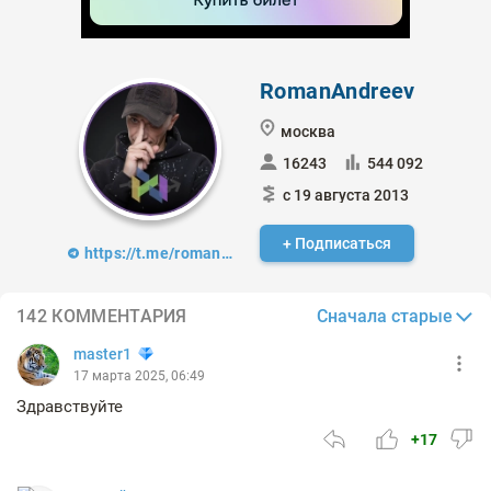
RomanAndreev
москва
16243
544 092
с 19 августа 2013
+ Подписаться
https://t.me/romanandreev_trader
Сначала старые
142 КОММЕНТАРИЯ
master1
17 марта 2025, 06:49
Здравствуйте
+17