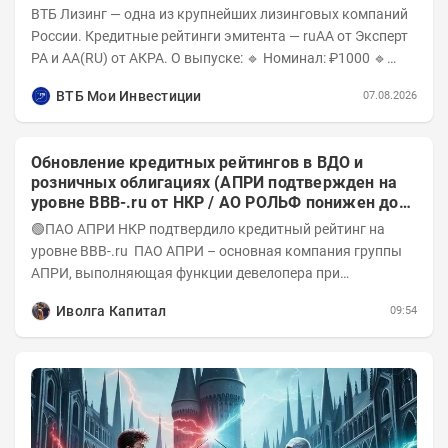
ВТБ Лизинг — одна из крупнейших лизинговых компаний
России. Кредитные рейтинги эмитента — ruAA от Эксперт
РА и AA(RU) от АКРА. О выпуске: 🔹 Номинал: ₽1000 🔹
Объём...
ВТБ Мои Инвестиции
07.08.2026
Обновление кредитных рейтингов в ВДО и
розничных облигациях (АПРИ подтвержден на
уровне BBB-.ru от НКР / АО РОЛЬФ понижен до
А-(RU) / Элит Строй присвоен на уровне BBB.ru)
🟢ПАО АПРИ НКР подтвердило кредитный рейтинг на
уровне BBB-.ru ПАО АПРИ – основная компания группы
АПРИ, выполняющая функции девелопера при
реализации проектов. Группа с 2014 года...
Иволга Капитал
09:54