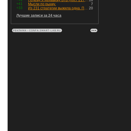
Почему я ненавижу ВТБ (пост 217, 12+)
18
+41
Мысли по рынку.
7
+33
Из 231 стратегии выжила одна. Показываю, как она устроена
20
Лучшие записи за 24 часа
РЕКЛАМА • CONFA.SMART-LAB.RU