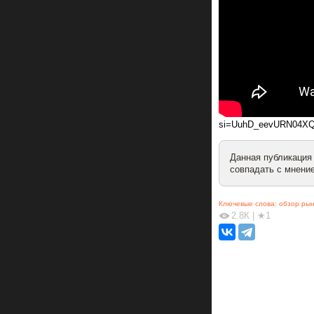
si=UuhD_eevURN04X
Данная публикация
совпадать с мнение
Ключевые слова:
обзор рын
2.8К
|
★1