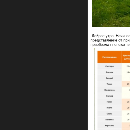
Доброе утро! Начинае
представление от прир
приобрела японская в