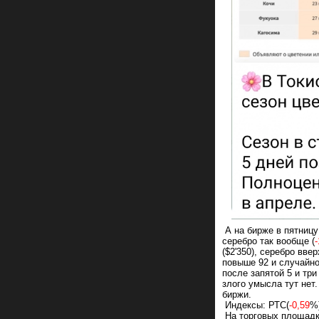
А на бирже в пятницу
серебро так вообще (
-
($2'350), серебро вве
повыше 92 и случайно
после запятой 5 и три
злого умысла тут нет
биржи.
Индексы: РТС(
-0,59
%
На торговых площадк