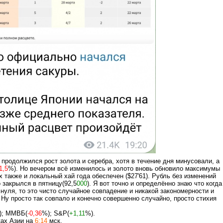
 продолжился рост золота и серебра, хотя в течение дня минусовали, а
1,5
%). Но вечером всё изменилось и золото вновь обновило максимумы
рх также и локальный хай года обеспечен ($27'61). Рубль без изменений
 закрылся в пятницу(92,5
000
). Я вот точно и определённо знаю что когда
 нуля, то это чисто случайное совпадение и никакой закономерности и
. Ну просто так совпало и конечно совершенно случайно, просто стихия
); ММВБ(
-0,36
%); S&P(
+1,11
%).
ах Азии на
6:14
мск.