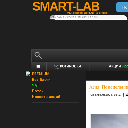
SMART-LAB
Но
Мы делаем деньги на бирже
РЕКЛАМА • CONFA.SMART-LAB.RU
КОТИРОВКИ
АКЦИИ
+22
PREMIUM
Все блоги
ЧАТ
Азия. Понедельни
Поток
|
E
08 апреля 2024, 06:17
Новости акций