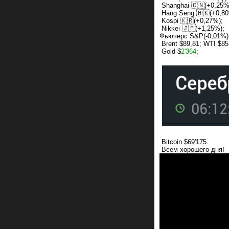
Shanghai 🇨🇳(+0,25%
Hang Seng 🇭🇰(+0,80
Kospi 🇰🇷(+0,27%);
Nikkei 🇯🇵(+1,25%);
Фьючерс S&P(-0,01%)
Brent $89,81; WTI $85
Gold $
2'364
;
Bitcoin $69'175.
Всем хорошего дня!