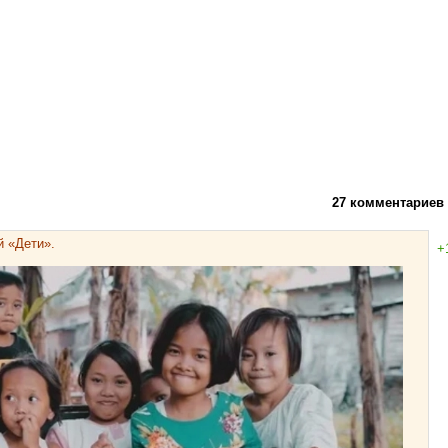
27 комментариев
 «Дети».
+