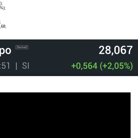
);
%);
;
,68;