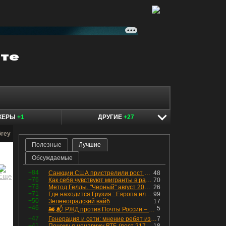
КЕРЫ
+1
ДРУГИЕ
+27
Grey
Полезные
Лучшие
Обсуждаемые
+84
Санкции США пристрелили рост акций в России
48
+76
Как себя чувствуют мигранты в раю, в который они так стремились
70
+73
Метод Геллы. "Черный" август 2026 - быть или не быть?
26
+71
Где находится Грузия : Европа или Азия
99
+50
Зеленоградский вайб
17
+46
5
🚂 📬 РЖД против Почты России – Какие облигации выбрать?
+47
Генерация и сети: мнение ребят из индустрии
7
+41