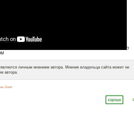
?
QM
 является личным мнением автора. Мнение владельца сайта может не
м автора.
ка
,
Азия
хорошо