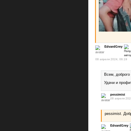
EdvardGrey
08 апреля 2024, 06:19
Всем, доброго 
Удачи и профи
pessimist
08 апреля 202
pessimist. Доб
EdvardGrey