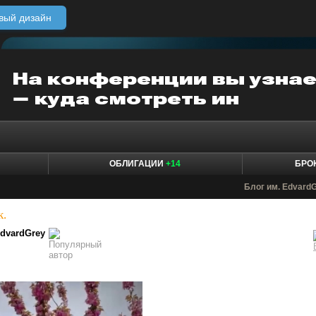
вый дизайн
ОБЛИГАЦИИ
+14
БРО
Блог им. Edvard
к.
dvardGrey