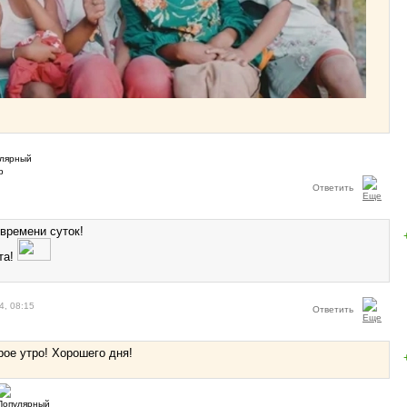
Ответить
времени суток!
та!
4, 08:15
Ответить
рое утро! Хорошего дня!