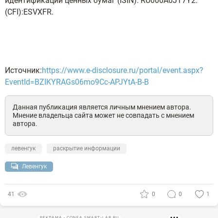
идентификации ценных бумаг (ISIN): RU000A0JT7Y2.
(CFI):ESVXFR.
Источник:
https://www.e-disclosure.ru/portal/event.aspx?
EventId=BZIKYRAGs06mo9Cc-APJYtA-B-B
Данная публикация является личным мнением автора.
Мнение владельца сайта может не совпадать с мнением
автора.
левенгук
раскрытие информации
Левенгук
41
0
0
1
РЕКЛАМА • CONFA.SMART-LAB.RU