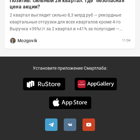
Позитив: сильный 2й квартал. Где "безопасная"
цена акции?
2 квартал выглядит сильно 8,3 млрд руб — рекордные
квартальные отгрузки для всех кварталов кроме 4-го
Выручка +39%г/г за 2 квартал и +41% за полугодие —
очень сильно 👉Рост выручки ПАК...
Mozgovik
11:04
Установите приложение Смартлаба: