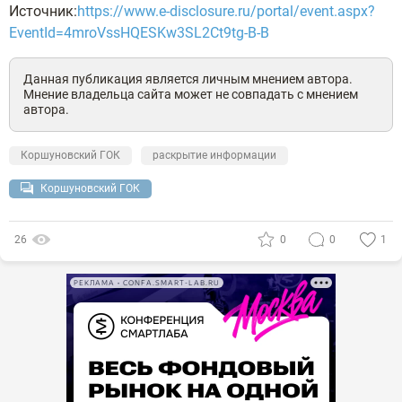
Источник:
https://www.e-disclosure.ru/portal/event.aspx?
EventId=4mroVssHQESKw3SL2Ct9tg-B-B
Данная публикация является личным мнением автора.
Мнение владельца сайта может не совпадать с мнением
автора.
Коршуновский ГОК
раскрытие информации
Коршуновский ГОК
26
0
0
1
РЕКЛАМА • CONFA.SMART-LAB.RU