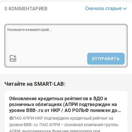
Сначала старые
0 КОММЕНТАРИЕВ
ОТПРАВИТЬ
Читайте на SMART-LAB:
Обновление кредитных рейтингов в ВДО и
розничных облигациях (АПРИ подтвержден на
уровне BBB-.ru от НКР / АО РОЛЬФ понижен до
А-(RU) / Элит Строй присвоен на уровне BBB.ru)
🟢ПАО АПРИ НКР подтвердило кредитный рейтинг на
уровне BBB-.ru ПАО АПРИ – основная компания группы
АПРИ, выполняющая функции девелопера при