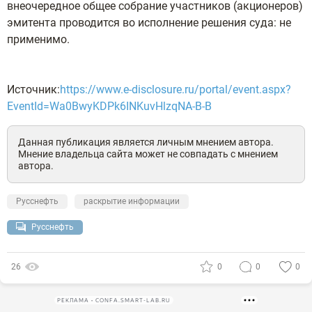
внеочередное общее собрание участников (акционеров)
эмитента проводится во исполнение решения суда: не
применимо.
Источник:
https://www.e-disclosure.ru/portal/event.aspx?
EventId=Wa0BwyKDPk6INKuvHlzqNA-B-B
Данная публикация является личным мнением автора.
Мнение владельца сайта может не совпадать с мнением
автора.
Русснефть
раскрытие информации
Русснефть
26
0
0
0
РЕКЛАМА • CONFA.SMART-LAB.RU