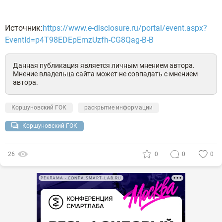
Источник:
https://www.e-disclosure.ru/portal/event.aspx?
EventId=p4T98EDEpEmzUzfh-CG8Qag-B-B
Данная публикация является личным мнением автора.
Мнение владельца сайта может не совпадать с мнением
автора.
Коршуновский ГОК
раскрытие информации
Коршуновский ГОК
26
0
0
0
РЕКЛАМА • CONFA.SMART-LAB.RU