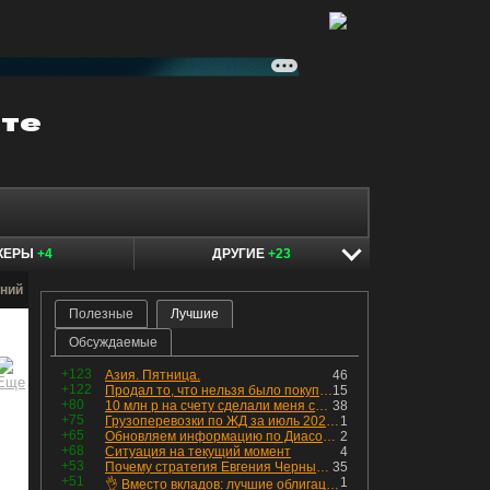
КЕРЫ
+4
ДРУГИЕ
+23
ний
Полезные
Лучшие
Обсуждаемые
+123
Азия. Пятница.
46
+122
Продал то, что нельзя было покупать. Изменения в портфеле
15
+80
10 млн р на счету сделали меня счастливым? Ожидание vs Реальность!
38
+75
Грузоперевозки по ЖД за июль 2026 г. — четвёртый месяц подряд роста, чёрные металлы на уровне прошлого года, а каменный уголь в плюсе.
1
+65
Обновляем информацию по Диасофту: дивиденды и выкуп
2
+68
Ситуация на текущий момент
4
+53
Почему стратегия Евгения Черных приведет вас к убыткам в 2026 году
35
+51
1
👌 Вместо вкладов: лучшие облигации — только супер надёжные