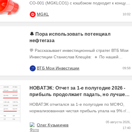
СО-001 (MGKLCO1) с кэшбэком подходит к концу.
Чтобы получить кэшбэк 10% ,
MGKL
10:02
квалифицированным...
🔔 Пора использовать потенциал
нефтегаза
💬 Рассказывает инвестиционный стратег ВТБ Мои
Инвестиции Станислав Клещёв: 🔹 По нашей
оценке, потенциал роста акций нефтегазового
ВТБ Мои Инвестиции
09:58
сектора в...
НОВАТЭК: Отчет за 1-е полугодие 2026 -
прибыль продолжает падать, но лучшее
впереди, если не прилетит
НОВАТЭК отчитался за 1-е полугодие по МСФО,
нормализованная чистая прибыль упала на 9% г/г
Пресс релизы максимально...
05 августа 2026,
Олег Кузьмичев
17:40