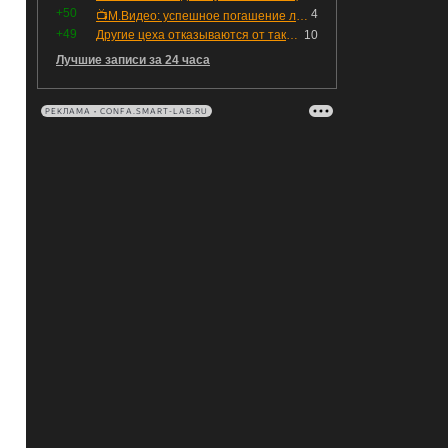
+50
4
📺М.Видео: успешное погашение любимого флоатера
+49
Другие цеха отказываются от таких деталей — а мы построили на них производство с оборотом 70 млн
10
Лучшие записи за 24 часа
РЕКЛАМА • CONFA.SMART-LAB.RU