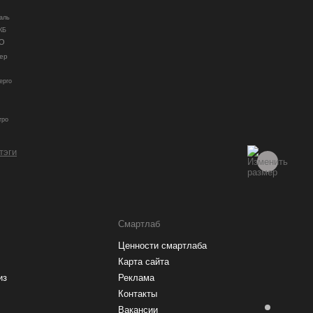
аль
КБ
О
ер
ерго
гро
 тэги
Смартлаб
Ценности смартлаба
Карта сайта
из
Реклама
Контакты
Вакансии