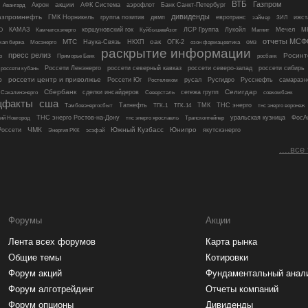
ВТБ
Газпром
акции
Акрон
АФК Система
аэрофлот
Банк Санкт-Петербург
Авангард
дивиденды
азпромнефть
ГМК Норникель
группа позитив
двмп
евротранс
ижст
займер
ЗИЛ
О
КАМАЗ
коршуновский гок
ЛСР Группа
Лукойл
Магнит
Мечел
М
Камчатскэнерго
КуйбышевАзот
отчеты МСФ
МТС
оак
Мосэнерго
Наука-Связь
НКХП
ОГК-2
омз
кая биржа
озон фармацевтика
раскрытие информации
пресс релиз
Росинт
росбанк
о
Приморье Банк
россети кубань
Россети Ленэнерго
россети северный кавказ
россети северо-запад
россети сибирь
р
россети центр и приволжье
Россети Юг
русал
Русгидро
Русснефть
самараэн
Ростелеком
Сбербанк
Селигдар
сделки инсайдеров
сегежа групп
совкомбанк
Сахалинэнерго
Северсталь
щфакты
сша
Татнефть
ТМК
ТНС энерго
тнс энерго воронеж
Тамбовэнергосбыт
ТГК-1
ТГК-14
ТНС энерго Ростов-на-Дону
Трансконтейнер
уральская кузница
ФосА
ий Новгород
тнс энерго ярославль
ЧМК
Южный Кузбасс
Юнипро
оссети
якутскэнерго
Энергия РКК
эсэфай
....все
Форумы
Акции
Лента всех форумов
Карта рынка
Общие темы
Котировки
Форум акций
Фундаментальный анал
Форум алготрейдинг
Отчеты компаний
Форум опционы
Дивиденды