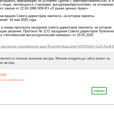
аскрывать информацию об условиях сделок с заинтересованностью, в т
 о лицах, являющихся сторонами, выгодоприобретателями, на основании
ого закона от 22.04.1996 N39-ФЗ «О рынке ценных бумаг»
 заседания Совета директоров эмитента, на котором приняты
ния: 16 мая 2025 года.
я и номер протокола заседания совета директоров эмитента, на котором
ющие решения: Протокол № 1172 заседания Совета директоров Публично
а «Челябинский металлургический комбинат» от 19.05.2025
.e-disclosure.ru/portal/event.aspx?EventId=6uqzg2n0-A0OQht4gY-CqQ-Aw-B-
 является личным мнением автора. Мнение владельца сайта может не
м автора.
ЧМК
крытие информации
хорошо