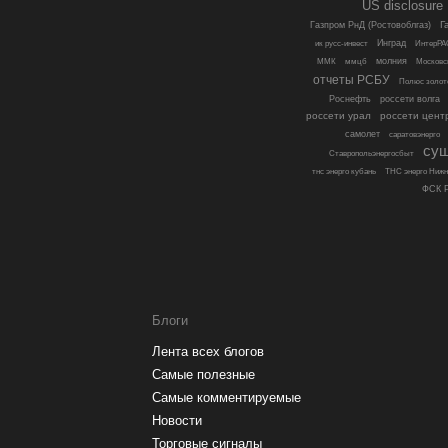
US disclosure
Г
Газпром РнД (Ростовоблгаз)
Инград
ик русс-инвест
ИнтерРА
молния
ММК
ммцб
Московс
отчеты РСБУ
Полюс золот
Роснефть
россети волга
россети урал
россети цент
самолет
саратовэнерго
су
Ставропольэнергосбыт
тнс энерго кубань
ТНС энерго Нижн
ФСК Р
Блоги
Лента всех блогов
Самые полезные
Самые комментируемые
Новости
Торговые сигналы