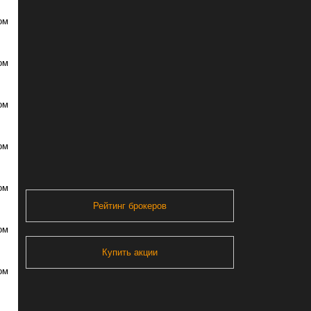
ом
ом
ом
ом
ом
Рейтинг брокеров
ом
Купить акции
ом