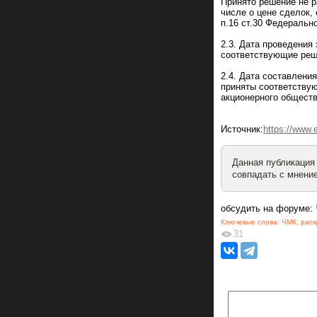
Принято решение не р
числе о цене сделок,
п.16 ст.30 Федеральн
2.3. Дата проведения
соответствующие реше
2.4. Дата составлени
приняты соответству
акционерного обществ
Источник:
https://www
Данная публикация
совпадать с мнение
обсудить на форуме:
Ключевые слова:
ЧМК
,
рас
31