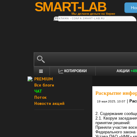
SMART-LAB
Но
Мы делаем деньги на бирже
РЕКЛАМА • CONFA.SMART-LAB.RU
КОТИРОВКИ
АКЦИИ
+49
PREMIUM
Все блоги
ЧАТ
Раскрытие инфо
Поток
|
Рас
19 мая 2025, 10:07
Новости акций
2. Содержание сообщ
2.1. Кворум заседани
принятии решений:
Приняли участие восе
Федерального закона 
Устава ПАО «ЧМК» кв