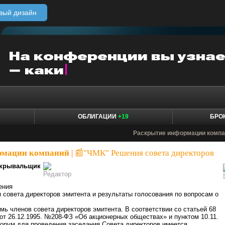
вый дизайн
ОБЛИГАЦИИ
+19
БРО
Раскрытие информации компа
рмации компаний
|
📰"ЧМК" Решения совета директоров
крывальщик
ения
я совета директоров эмитента и результаты голосования по вопросам о
мь членов совета директоров эмитента. В соответствии со статьей 68
от 26.12.1995. №208-ФЗ «Об акционерных обществах» и пунктом 10.11.
орум для проведения заседания Совета директоров имеется.