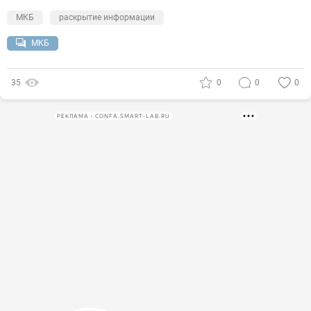
МКБ
раскрытие информации
МКБ
35
0
0
0
РЕКЛАМА • CONFA.SMART-LAB.RU