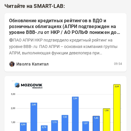
Читайте на SMART-LAB:
Обновление кредитных рейтингов в ВДО и
розничных облигациях (АПРИ подтвержден на
уровне BBB-.ru от НКР / АО РОЛЬФ понижен до
А-(RU) / Элит Строй присвоен на уровне BBB.ru)
🟢ПАО АПРИ НКР подтвердило кредитный рейтинг на
уровне BBB-.ru ПАО АПРИ – основная компания группы
АПРИ, выполняющая функции девелопера при
реализации проектов. Группа с 2014 года...
Иволга Капитал
09:54