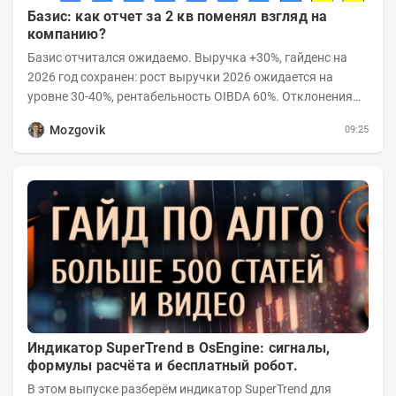
Базис: как отчет за 2 кв поменял взгляд на
компанию?
Базис отчитался ожидаемо. Выручка +30%, гайденс на
2026 год сохранен: рост выручки 2026 ожидается на
уровне 30-40%, рентабельность OIBDA 60%. Отклонения
значений отчета 2-го квартала от модели —...
Mozgovik
09:25
Индикатор SuperTrend в OsEngine: сигналы,
формулы расчёта и бесплатный робот.
В этом выпуске разберём индикатор SuperTrend для