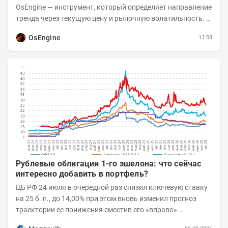
OsEngine — инструмент, который определяет направление
тренда через текущую цену и рыночную волатильность. В
отличие от сложных осцилляторов, он...
OsEngine
11:58
Рублевые облигации 1-го эшелона: что сейчас
интересно добавить в портфель?
ЦБ РФ 24 июля в очередной раз снизил ключевую ставку
на 25 б. п., до 14,00% при этом вновь изменил прогноз
траектории ее понижения сместив его «вправо».
Возросшие проинфляционные риски усилились,...