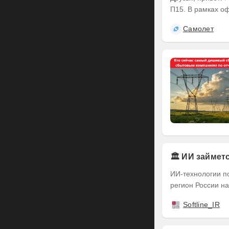
П15. В рамках оф
Самолет
🏛️ ИИ займе
ИИ-технологии п
регион России на
Softline_IR