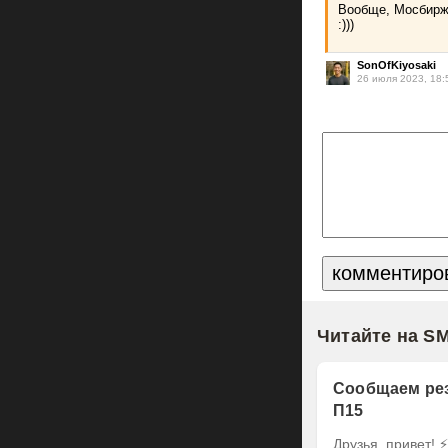
Вообще, Мосбиржа
:)))
SonOfKiyosaki
26 июля 2023, 18:
Читайте на S
Сообщаем рез
П15
Друзья, привет! ⚡️ Делимся итогами оферты по выпуску наших облигаций серии БО-