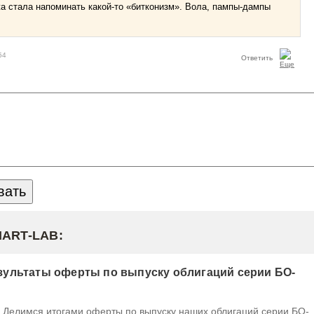
 стала напоминать какой-то «битконизм». Вола, пампы-дампы
54
Ответить
MART-LAB:
ультаты оферты по выпуску облигаций серии БО-