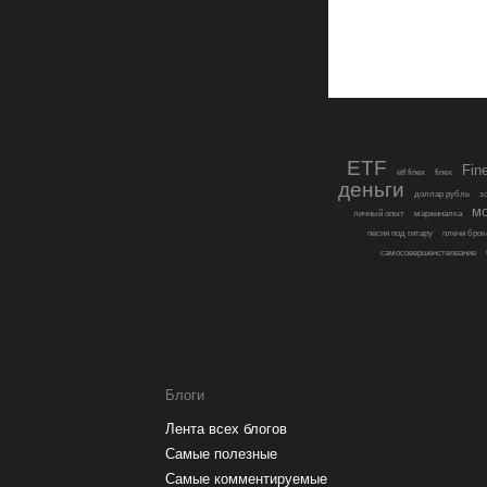
ETF
Fin
etf finex
finex
деньги
доллар рубль
з
мо
личный опыт
маржиналка
песня под гитару
плечи брок
самосовершенствование
Блоги
Лента всех блогов
Самые полезные
Самые комментируемые