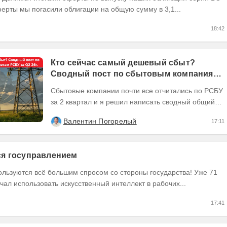
ерты мы погасили облигации на общую сумму в 3,1...
18:42
Кто сейчас самый дешевый сбыт?
Сводный пост по сбытовым компаниям
по отчетам РСБУ за Q2 26г.
Сбытовые компании почти все отчитались по РСБУ
за 2 квартал и я решил написать сводный общий
пост по их результатам, может кому интересно...
Валентин Погорелый
17:11
тся госуправлением
ользуются всё большим спросом со стороны государства! Уже 71
чал использовать искусственный интеллект в рабочих...
17:41