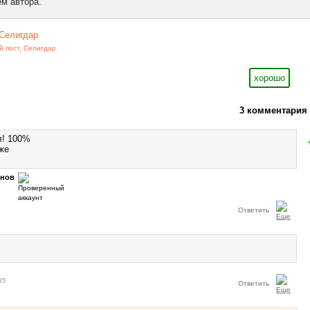
м автора.
Селигдар
й пост
,
Селигдар
хорошо
3 комментария
л! 100%
же
нов
Ответить
35
Ответить