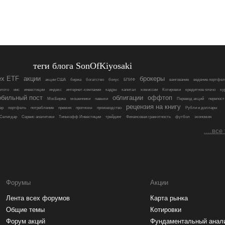
теги блога SonOfKiyosaki
ex ETF
акции
брокеры
акции США
биржа
богатство
бонус
БПИФ
вангование
ведение портфел
олото
иис
инвестиции
индекc
интернет-компании
кадры
капитал
комиссии
Котировки
кредитное плечо
ку
бильный пост
облигации
оффтоп
МосБиржа
мошенники
навыки
Перевод акций
перепост
рецензия на книгу
ер
портфель
потребление
премия
прогнозы
производство
Рубли и доллары
Селигдар
Сервис аналитики
Тинькофф Инвестиции
трейдинг
Финансовая грамотность
футбол
экономия
....все
Форумы
Акции
Лента всех форумов
Карта рынка
Общие темы
Котировки
Форум акций
Фундаментальный анал