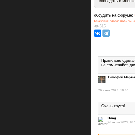
совпадать с мнение
обсудить на форуме:
Ключевые слова:
мобильны
515
Правильно сдела
не сомневайся да
Тимофей Марты
26 июля 2023, 18:30
Очень круто!
Влад
26 июля 2023, 18: