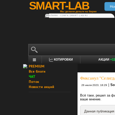
SMART-LAB
Но
Мы делаем деньги на бирже
РЕКЛАМА • CONFA.SMART-LAB.RU
КОТИРОВКИ
АКЦИИ
+1
PREMIUM
Все блоги
ЧАТ
Фиксанул "Селигд
Поток
|
So
26 июля 2023, 18:29
Новости акций
Всё таки, решил за ф
ваше мнение.
Данная публикация