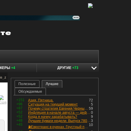
ОКЕРЫ
+4
ДРУГИЕ
+73
de_z
Полезные
Лучшие
Обсуждаемые
+151
Азия. Пятница.
72
+96
Ситуация на текущий момент
5
+87
Почему стратегия Евгения Черных приведет вас к убыткам в 2026 году
59
+52
Инфляция в начале августа — дефляция из-за топлива и плодоовощной корзины, но услуги продолжают дорожать, а рубль начал ослабевать.
0
+52
Когда я начну зарабатывать?
9
+48
Лучшие бумаги недели. Выпуск 780 – обновления для пятницы
3
+45
10
⛽️Евротранс в руинах. Грустный пост😶😞 Что изменилось в облигациях?