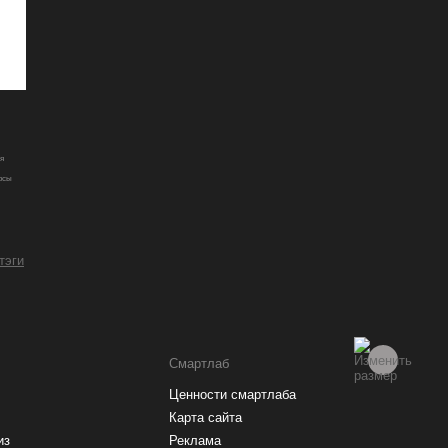
я
рсы
 тэги
Смартлаб
Ценности смартлаба
Карта сайта
из
Реклама