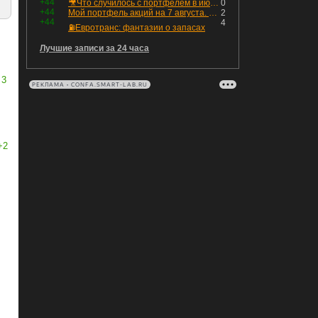
+44
🎥Что случилось с портфелем в июле - честный разбор / Инвестировать Просто
0
+44
Мой портфель акций на 7 августа. Покупки активов и реинвестирование дивидендов. Создание пассивного дохода
2
+44
4
⛽️Евротранс: фантазии о запасах
Лучшие записи за 24 часа
3
РЕКЛАМА • CONFA.SMART-LAB.RU
+2