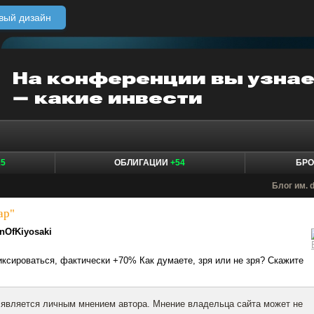
вый дизайн
15
ОБЛИГАЦИИ
+54
БР
Блог им. 
ар"
nOfKiyosaki
иксироваться, фактически +70% Как думаете, зря или не зря? Скажите
 является личным мнением автора. Мнение владельца сайта может не