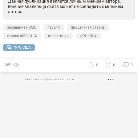
Данная публикация является личным мнением автора.
Мнение владельца сайта может не совпадать с мнением
автора.
заседание FOMC
пауэлл
процентная ставка
ставка ФРС США
инвестиции
ФРС США
ФРС США
359
0
0
0
РЕКЛАМА • CONFA.SMART-LAB.RU