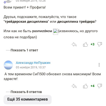
05 ноября 2019, 10:26
Всем привет! + Профита!
Друзья, подскажите, пожалуйста, что такое
"
трейдерская дисциплина
" или
дисциплина трейдера
?
Или как не быть
раsпиzdяем
(извиняюсь, но другого
слова не подобрал)
+3
Показать 1 ответ
Александр НеПушкин
05 ноября 2019, 10:37
А тем временем СиП500 обновил снова максимум! Всем
здрасте!
+4
Показать 8 ответов
Ещё 35 комментариев