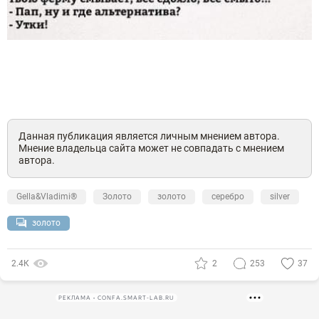
Данная публикация является личным мнением автора.
Мнение владельца сайта может не совпадать с мнением
автора.
Gella&Vladimi®
Золото
золото
серебро
silver
золото
2.4К
2
253
37
РЕКЛАМА • CONFA.SMART-LAB.RU