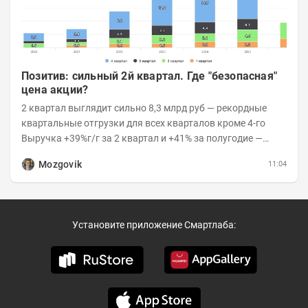
Позитив: сильный 2й квартал. Где "безопасная"
цена акции?
2 квартал выглядит сильно 8,3 млрд руб — рекордные
квартальные отгрузки для всех кварталов кроме 4-го
Выручка +39%г/г за 2 квартал и +41% за полугодие —
очень сильно 👉Рост выручки ПАК...
Mozgovik
11:04
Установите приложение Смартлаба: