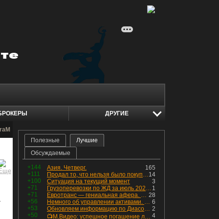
БРОКЕРЫ
ДРУГИЕ
araM
Полезные
Лучшие
Обсуждаемые
+144
Азия. Четверг.
165
+111
Продал то, что нельзя было покупать. Изменения в портфеле
14
+100
Ситуация на текущий момент
3
+71
Грузоперевозки по ЖД за июль 2026 г. — четвёртый месяц подряд роста, чёрные металлы на уровне прошлого года, а каменный уголь в плюсе.
1
+71
Евротранс — гениальная афера. Собрал с инвесторов денег, выплатил дивидендов больше текущей капитализации и ушёл в дефолт
28
+56
Немного об управлении активами. Для заинтересованных
6
7
+53
Обновляем информацию по Диасофту: дивиденды и выкуп
2
+50
4
📺М.Видео: успешное погашение любимого флоатера