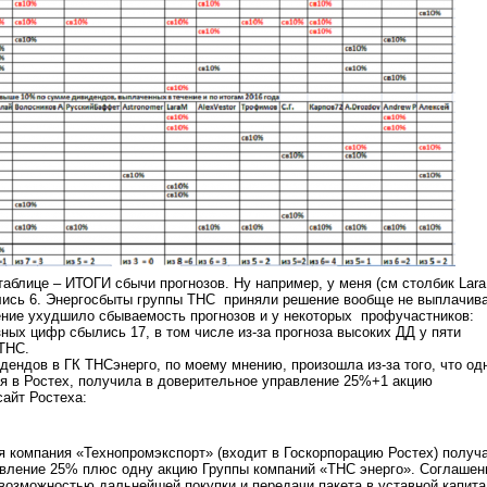
таблице – ИТОГИ сбычи прогнозов. Ну например, у меня (см столбик Lar
лись 6. Энергосбыты группы ТНС приняли решение вообще не выплачив
ние ухудшило сбываемость прогнозов и у некоторых профучастников:
ных цифр сбылись 17, в том числе из-за прогноза высоких ДД у пяти
ТНС.
ендов в ГК ТНСэнерго, по моему мнению, произошла из-за того, что од
я в Ростех, получила в доверительное управление 25%+1 акцию
айт Ростеха:
 компания «Технопромэкспорт» (входит в Госкорпорацию Ростех) получ
авление 25% плюс одну акцию Группы компаний «ТНС энерго». Соглашен
 возможностью дальнейшей покупки и передачи пакета в уставной капит