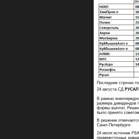
Последние строчки то
24 августа СД
РУСАЛ
В рамках внеочередно
размера дивидендов п
формы выплат. Решени
было принято советом
В решении отмечается
Санкт-Петербурге.
24 июля источник РБК
промежуточных дивиде