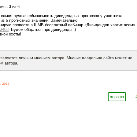
сь 3 из 6.
 самая лучшая сбываемость дивидендных прогнозов у участника
из 6 прогнозных значений. Замечательно!
анирую провести в ШМБ бесплатный вебинар «Дивидендов хватит всем»
s/403
Будем общаться про дивиденды :)
дной охоты!
 является личным мнением автора. Мнение владельца сайта может не
м автора.
ы 2017
хорошо