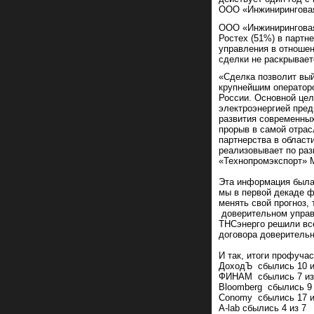
ООО «Инжиниринговая 
ООО «Инжиниринговая
Ростех (51%) в партн
управления в отноше
сделки не раскрывает
«Сделка позволит вый
крупнейшим операторо
России. Основной це
электроэнергией пред
развития современных
прорыв в самой отрас
партнерства в област
реализовывает по ра
«Технопромэкспорт» 
Эта информация была 
мы в первой декаде ф
менять свой прогноз,
доверительном управ
ТНСэнерго решили всё
договора доверительн
И так, итоги профучас
ДоходЪ сбылись 10 и
ФИНАМ сбылись 7 из
Bloomberg сбылись 9 
Conomy сбылись 17 и
A-lab сбылись 4 из 7