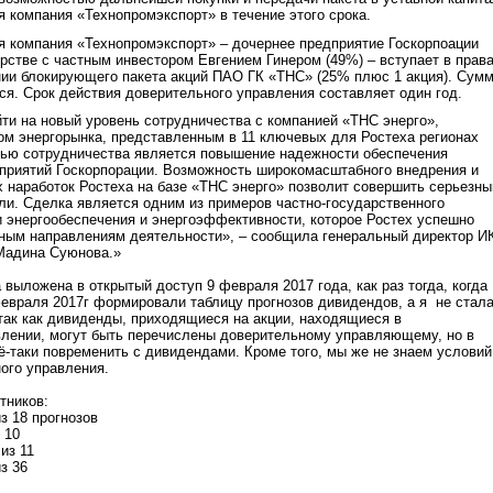
компания «Технопромэкспорт» в течение этого срока.
 компания «Технопромэкспорт» – дочернее предприятие Госкорпоации
ерстве с частным инвестором Евгением Гинером (49%) – вступает в прав
нии блокирующего пакета акций ПАО ГК «ТНС» (25% плюс 1 акция). Сум
ся. Срок действия доверительного управления составляет один год.
ти на новый уровень сотрудничества с компанией «ТНС энерго»,
м энергорынка, представленным в 11 ключевых для Ростеха регионах
лью сотрудничества является повышение надежности обеспечения
приятий Госкорпорации. Возможность широкомасштабного внедрения и
 наработок Ростеха на базе «ТНС энерго» позволит совершить серьезны
ли. Сделка является одним из примеров частно-государственного
и энергообеспечения и энергоэффективности, которое Ростех успешно
зным направлениям деятельности», – сообщила генеральный директор И
Мадина Суюнова.»
выложена в открытый доступ 9 февраля 2017 года, как раз тогда, когда
евраля 2017г формировали таблицу прогнозов дивидендов, а я не стал
 так как дивиденды, приходящиеся на акции, находящиеся в
лении, могут быть перечислены доверительному управляющему, но в
-таки повременить с дивидендами. Кроме того, мы же не знаем условий
ого управления.
тников:
з 18 прогнозов
 10
из 11
з 36