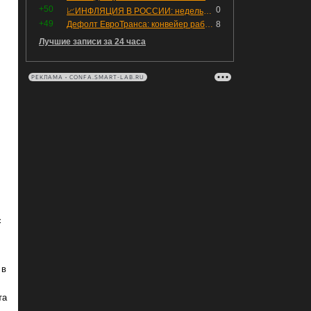
+50
0
📈ИНФЛЯЦИЯ В РОССИИ: недельная дефляция, но в годовом выражении рост 😢
+49
Дефолт ЕвроТранса: конвейер работает исправно
8
Лучшие записи за 24 часа
РЕКЛАМА • CONFA.SMART-LAB.RU
с
 в
та