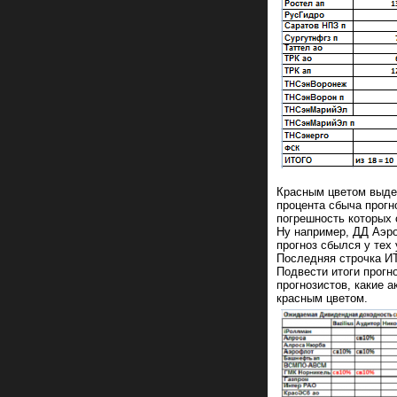
Красным цветом выдел
процента сбыча прогн
погрешность которых 
Ну например, ДД Аэро
прогноз сбылся у тех
Последняя строчка ИТ
Подвести итоги прогн
прогнозистов, какие 
красным цветом.