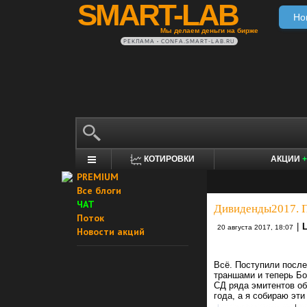
SMART-LAB
Но
Мы делаем деньги на бирже
РЕКЛАМА • CONFA.SMART-LAB.RU
КОТИРОВКИ
АКЦИИ
+
PREMIUM
Все блоги
ЧАТ
Дивиденды2017. П
Поток
|
20 августа 2017, 18:07
Новости акций
Всё. Поступили посл
траншами и теперь Бо
СД ряда эмитентов о
года, а я собираю эт