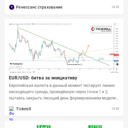
примерно 9,7 млн акций RENI. Общий уставной...
Ренессанс страхование
14:32
EUR/USD: битва за инициативу
Европейская валюта в данный момент тестирует линию
нисходящего тренда, проведённую через точки 1 и 2,
пытаясь закрыть текущий день формированием модели
медвежьего поглощения. Для продавцов это...
Tickmill
13:26