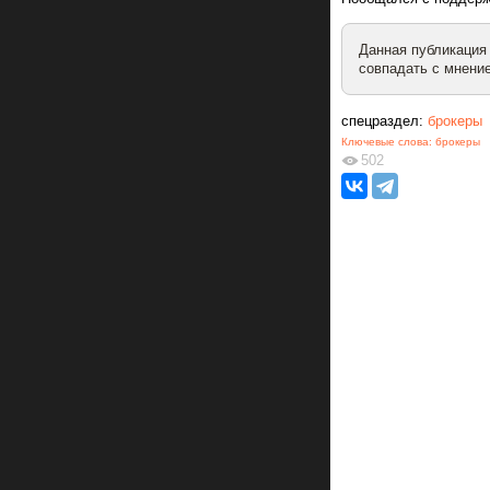
Данная публикация
совпадать с мнение
спецраздел:
брокеры
Ключевые слова:
брокеры
502