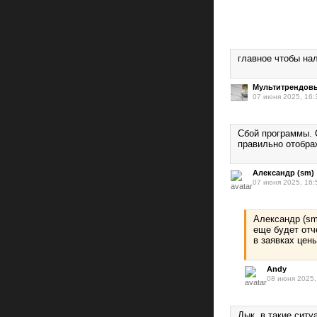
главное чтобы на
Мультитрендов
07 июня 2025, 16:
Сбой программы. 
правильно отобра
Александр (sm)
07 июня 2025, 16:
Александр (sm
еще будет отч
в заявках цен
Andy
08 июня 2025,
Дык, в такие ситу