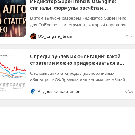
Индикатор SuperTrend в OsEngine:
сигналы, формулы расчёта и
бесплатный робот.
В этом выпуске разберём индикатор SuperTrend
для OsEngine — инструмент, который определяет
направление тренда через текущую цену и
OS_Engine_team
11:58
рыночную...
Спреды рублевых облигаций: какой
стратегии можно придерживаться в
текущих условиях
Отслеживание G-спредов (корпоративных
облигаций к ОФЗ) важно для понимания общей
динамики доходностей долговых инструментов,
Андрей Севастьянов
07:52
отражающей текущую...