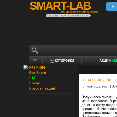
SMART-LAB
Но
Мы делаем деньги на бирже
РЕКЛАМА • CONFA.SMART-LAB.RU
КОТИРОВКИ
АКЦИИ
+22
PREMIUM
Все блоги
ЧАТ
из-за сбоя у брок
Поток
|
An
07 июня 2025, 16:27
Новости акций
Получилась фигня - у
меня запрещена. В рез
денег на счету вроде 
средств. Из интересн
приложении только по
Пообщался с поддерж