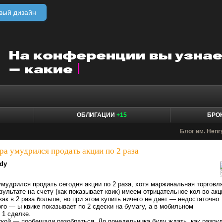
вый дизайн
ОБЛИГАЦИИ
+15
БРО
Блог им. Henry
ера умудрился продать акции по 2 раза
dy
мудрился продать сегодня акции по 2 раза, хотя маржинальная торговл
ультате на счету (как показывает квик) имеем отрицательное кол-во акц
как в 2 раза больше, но при этом купить ничего не дает — недостаточно
ого — ы квике показывает по 2 сдески на бумагу, а в мобильном
 1 сделке.
кой — пообещали разобраться. До понедельника буду ждать, как разру