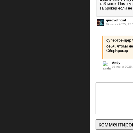
табличке. Помогу
за брокер если не
gurovofficial
07 июня 2025, 17:
супертрейдер⭐
себя, чтобы не
СберБрокер
Andy
08 июня 2025,