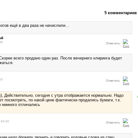
5 комментариев
логов ещё в два раза не начислили…
ый
38
Ответить
Скорее всего продано один раз. После вечернего клиринга будет
жаться.
53
Ответить
), Действительно, сегодня с утра отображается нормально. Надо
ет посмотреть, по какой цене фактически продались бумаги, т.к.
ы немного отличались
 04:34
Ответить
ации надо брокеру звонить и говорить кодовые слова из спец