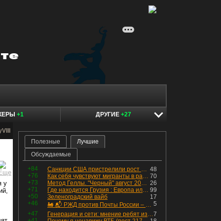
КЕРЫ
+1
ДРУГИЕ
+27
VIII
Полезные
Лучшие
Обсуждаемые
+84
Санкции США пристрелили рост акций в России
48
+76
Как себя чувствуют мигранты в раю, в который они так стремились
70
+73
я у
Метод Геллы. "Черный" август 2026 - быть или не быть?
26
+71
Где находится Грузия : Европа или Азия
99
ий,
+50
Зеленоградский вайб
17
+46
5
🚂 📬 РЖД против Почты России – Какие облигации выбрать?
+47
Генерация и сети: мнение ребят из индустрии
7
лят
+41