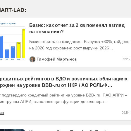
MART-LAB:
Базис: как отчет за 2 кв поменял взгляд
на компанию?
Базис отчитался ожидаемо. Выручка +30%, гайденс
на 2026 год сохранен: рост выручки 2026
ожидается на уровне 30-40%, рентабельность
Тимофей Мартынов
09:25
OIBDA 60%....
редитных рейтингов в ВДО и розничных облигациях
ржден на уровне BBB-.ru от НКР / АО РОЛЬФ
(RU) / Элит Строй присвоен на уровне BBB.ru)
ия группы АПРИ, выполняющая функции девелопера...
ин
09:54