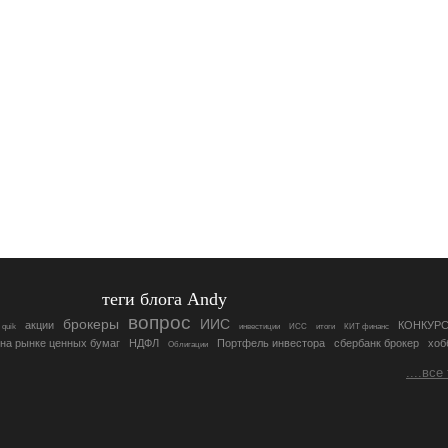
теги блога Andy
вопрос
брокеры
ИИС
акции
КОНКУР
quik
инвестиции
ИСС
итоги
КИТ финанс
на рынке ценных бумаг
НДФЛ
Портфель инвестора
сбербанк брокер
хоб
Облигации
....все