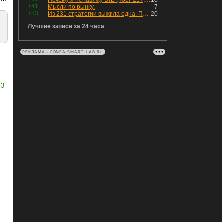
Почему я ненавижу ВТБ (пост 217, 12+)
18
+41
Мысли по рынку.
7
+33
Из 231 стратегии выжила одна. Показываю, как она устроена
20
Лучшие записи за 24 часа
РЕКЛАМА • CONFA.SMART-LAB.RU
3