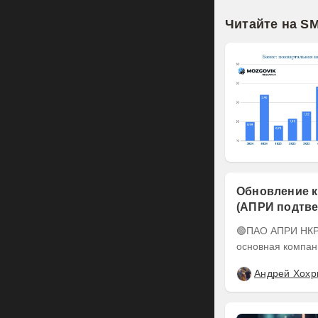
Читайте на S
Обновление к
(АПРИ подтве
понижен до А-
🟢ПАО АПРИ НКР подтвердило кредитный рейтинг на уровне BBB-.ru ПАО АПРИ –
основная компан
Андрей Хохр