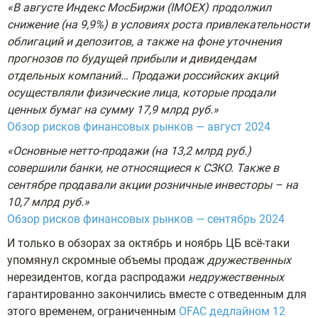
«В августе Индекс МосБиржи (IMOEX) продолжил
снижение (на 9,9%) в условиях роста
привлекательности
облигаций и депозитов, а также на фоне уточнения
прогнозов по будущей
прибыли и дивидендам
отдельных компаний… Продажи российских акций
осуществляли физические лица, которые
продали
ценных бумаг на сумму 17,9 млрд руб.»
Обзор рисков финансовых рынков — август 2024
«Основные нетто-продажи (на 13,2 млрд руб.)
совершили банки, не относящиеся
к СЗКО. Также в
сентябре продавали акции розничные инвесторы – на
10,7 млрд руб.»
Обзор рисков финансовых рынков — сентябрь 2024
И только в обзорах за октябрь и ноябрь ЦБ всё-таки
упомянул скромные объемы продаж
дружественных
нерезидентов, когда распродажи
недружественных
гарантированно закончились вместе с отведенным для
этого временем, ограниченным
OFAC дедлайном 12