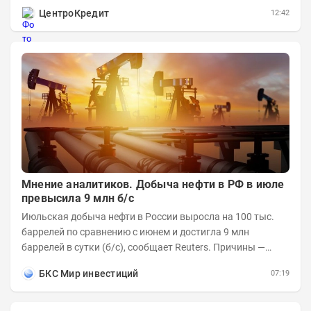
информационном разделе . Рынок нефти...
ЦентроКредит
12:42
Мнение аналитиков. Добыча нефти в РФ в июле
превысила 9 млн б/с
Июльская добыча нефти в России выросла на 100 тыс.
баррелей по сравнению с июнем и достигла 9 млн
баррелей в сутки (б/с), сообщает Reuters. Причины —
увеличилась переработка внутри страны и...
БКС Мир инвестиций
07:19