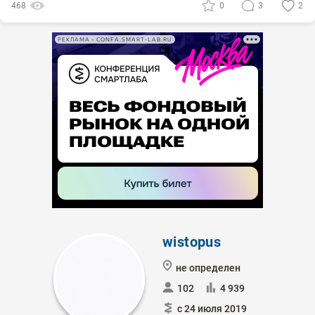
468
0
3
2
РЕКЛАМА • CONFA.SMART-LAB.RU
wistopus
не определен
102
4 939
с 24 июля 2019