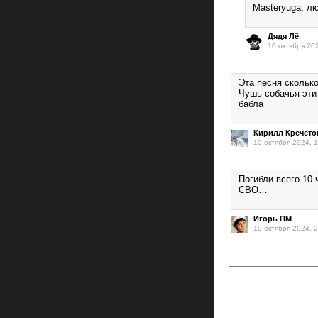
Masteryuga, лю
Дядя Лё
10 октября 20
Эта песня скольк
Чушь собачья эти
бабла
Кирилл Кречето
10 октября 2024, 
Погибли всего 10 
СВО…
Игорь ПМ
10 октября 2024, 