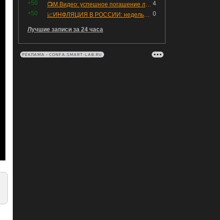
+50
4
📺М.Видео: успешное погашение любимого флоатера
+50
0
📈ИНФЛЯЦИЯ В РОССИИ: недельная дефляция, но в годовом выражении рост 😢
Лучшие записи за 24 часа
РЕКЛАМА • CONFA.SMART-LAB.RU