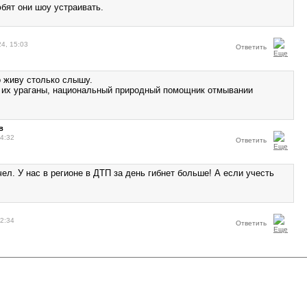
бят они шоу устраивать.
24, 15:03
Ответить
о живу столько слышу.
 их ураганы, национальный природный помощник отмывании
в
14:32
Ответить
чел. У нас в регионе в ДТП за день гибнет больше! А если учесть
22:34
Ответить