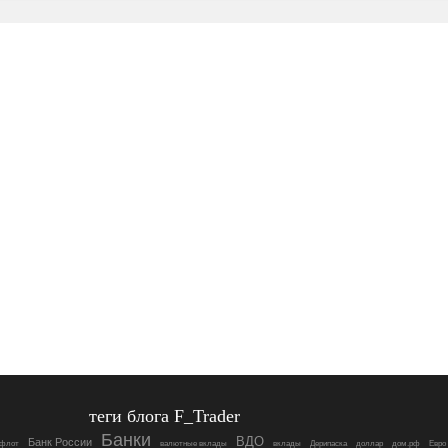
теги блога F_Trader
Банки
ВДО
Банк России
флот
валютные вклады
вклады
Дерипаска
доллар
дом.рф
Евро