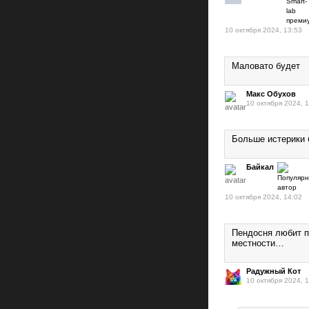
10 октября 2024, 13:53
Маловато будет
Макс Обухов
10 октября 2024, 
Больше истерики
Байкал
10 октября 2024, 14:02
Пендосня любит п
местности…
Радужный Кот
10 октября 2024, 