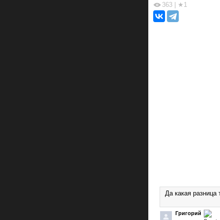
363
|
★1
Да какая разница 
Григорий