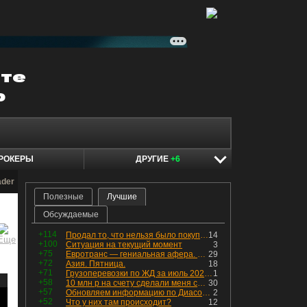
РОКЕРЫ
ДРУГИЕ
+6
ader
Полезные
Лучшие
Обсуждаемые
+114
Продал то, что нельзя было покупать. Изменения в портфеле
14
+100
Ситуация на текущий момент
3
+75
Евротранс — гениальная афера. Собрал с инвесторов денег, выплатил дивидендов больше текущей капитализации и ушёл в дефолт
29
+72
Азия. Пятница.
18
+71
Грузоперевозки по ЖД за июль 2026 г. — четвёртый месяц подряд роста, чёрные металлы на уровне прошлого года, а каменный уголь в плюсе.
1
+58
10 млн р на счету сделали меня счастливым? Ожидание vs Реальность!
30
+57
Обновляем информацию по Диасофту: дивиденды и выкуп
2
+52
Что у них там происходит?
12