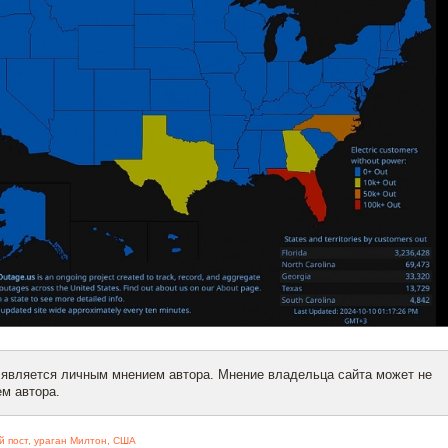
 является личным мнением автора. Мнение владельца сайта может не
м автора.
й пост
,
ураган Милтон
,
США