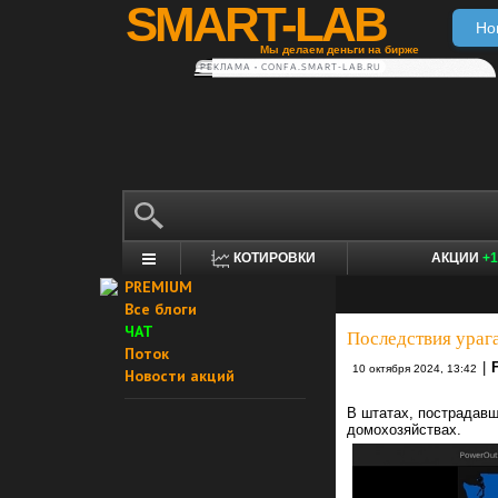
SMART-LAB
Но
Мы делаем деньги на бирже
РЕКЛАМА • CONFA.SMART-LAB.RU
КОТИРОВКИ
АКЦИИ
+1
PREMIUM
Все блоги
ЧАТ
Последствия ураг
Поток
|
10 октября 2024, 13:42
Новости акций
В штатах, пострадавш
домохозяйствах.