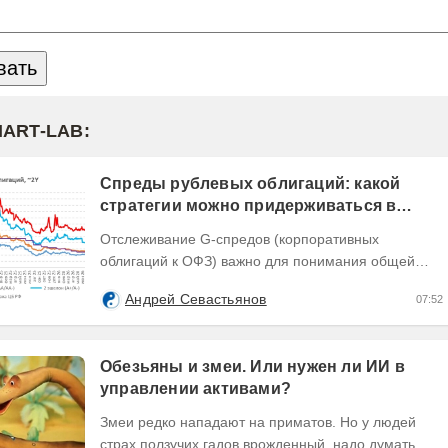
MART-LAB:
Спреды рублевых облигаций: какой
стратегии можно придерживаться в
текущих условиях
Отслеживание G-спредов (корпоративных
облигаций к ОФЗ) важно для понимания общей
динамики доходностей долговых инструментов,
Андрей Севастьянов
07:52
отражающей текущую...
Обезьяны и змеи. Или нужен ли ИИ в
управлении активами?
Змеи редко нападают на приматов. Но у людей
страх ползучих гадов врожденный, надо думать,