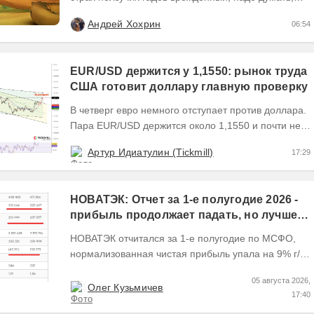
неспроста. Змеи глупые и медленные, приматы...
Андрей Хохрин
06:54
EUR/USD держится у 1,1550: рынок труда
США готовит доллару главную проверку
В четверг евро немного отступает против доллара.
Пара EUR/USD держится около 1,1550 и почти не
выходит за пределы узкого диапазона. Главным...
Артур Идиатулин (Tickmill)
17:29
НОВАТЭК: Отчет за 1-е полугодие 2026 -
прибыль продолжает падать, но лучшее
впереди, если не прилетит
НОВАТЭК отчитался за 1-е полугодие по МСФО,
нормализованная чистая прибыль упала на 9% г/г
Пресс релизы максимально...
05 августа 2026,
Олег Кузьмичев
17:40