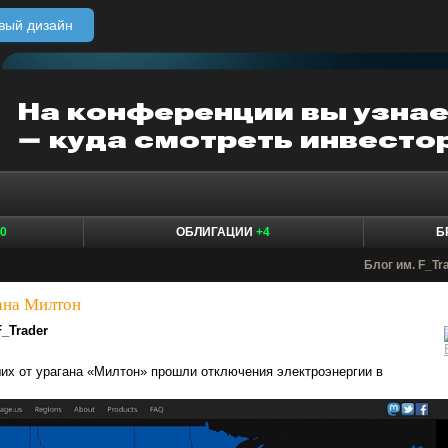
вый дизайн
0
ОБЛИГАЦИИ
+4
Б
Блог им. F_Tr
ана Милтон
F_Trader
их от урагана «Милтон» прошли отключения электроэнергии в