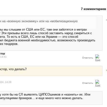
7 комментариев
и на «военную экономику» или на «мобилизационную
вы мы слышим от США или ЕС, там они заботятся о метрах
 Эти призывы всего лишь способ заставить народ смириться с
ета. То есть в США, ЕС или на Украине — это способ
ил бюджета военной необходимостью, возможность производить
ез тендеров.
стор
 13:41
Ответить
стор, что делать?
024, 14:29
Ответить
 хотя бы на СЛ выявлять ЦИПСОшников и «казнить» их. Или
нипуляциями брокеров… и еще много чего можно делать.