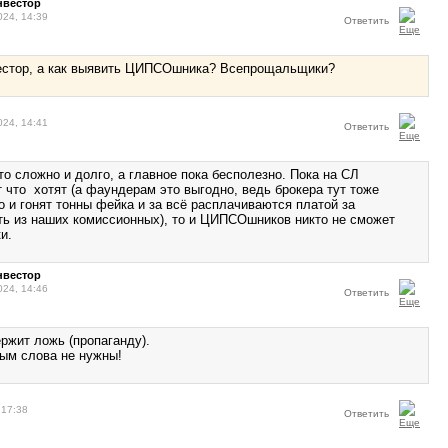
нвестор
024, 14:39
Ответить
естор, а как выявить ЦИПСОшника? Всепрощальщики?
024, 14:41
Ответить
о сложно и долго, а главное пока бесполезно. Пока на СЛ
 что хотят (а фаундерам это выгодно, ведь брокера тут тоже
о и гонят тонны фейка и за всё расплачиваются платой за
сть из наших комиссионных), то и ЦИПСОшников никто не сможет
и.
нвестор
024, 14:46
Ответить
ржит ложь (пропаганду).
ым слова не нужны!
 17:38
Ответить