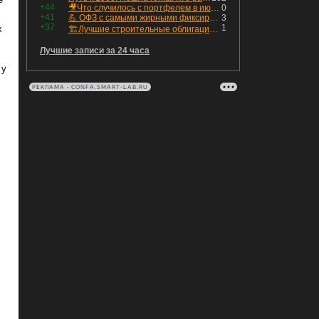
+44
🎥Что случилось с портфелем в июле - честный разбор / Инвестировать Просто
0
+41
💪 ОФЗ с самыми жирными фиксированными купонами
3
+37
1
х
🏗Лучшие строительные облигации первого эшелона
Лучшие записи за 24 часа
 у
РЕКЛАМА • CONFA.SMART-LAB.RU