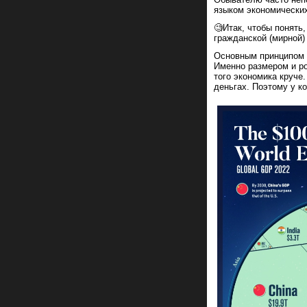
языком экономически
🧐Итак, чтобы понять
гражданской (мирной)
Основным принципом 
Именно размером и р
того экономика круче
деньгах. Поэтому у к