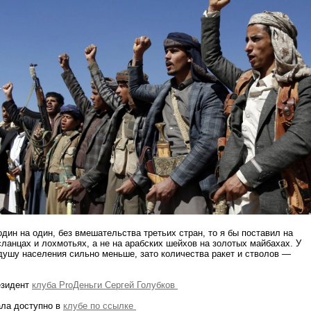
один на один, без вмешательства третьих стран, то я бы поставил на
сланцах и лохмотьях, а не на арабских шейхов на золотых майбахах. У
душу населения сильно меньше, зато количества ракет и стволов —
езидент
клуба ProДеньги Сергей Голубков
ла доступно в
клубе по ссылке