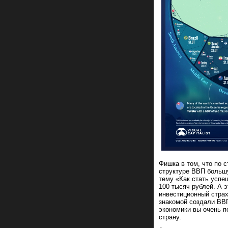
Фишка в том, что по 
структуре ВВП больш
тему «Как стать успе
100 тысяч рублей. А 
инвестиционный страх
знакомой создали ВВП
экономики вы очень п
страну.