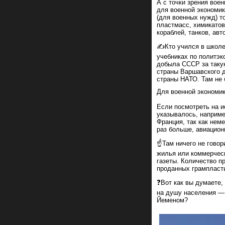
А с точки зрения вое
для военной экономик
(для военных нужд) т
пластмасс, химикатов
кораблей, танков, авт
✍️Кто учился в школе
учебниках по политэк
добыла СССР за такую
страны Варшавского д
страны НАТО. Там не
Для военной экономи
Если посмотреть на и
указывалось, наприме
Франция, так как нем
раз больше, авиационн
☝️Там ничего не гово
жилья или коммерчес
газеты. Количество п
проданных грампласти
❓Вот как вы думаете,
на душу населения —
Йеменом?