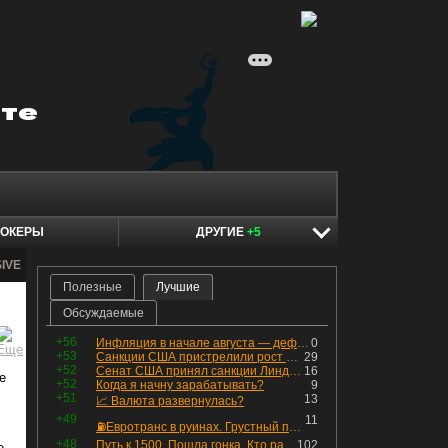
ОКЕРЫ
ДРУГИЕ
+5
SIVE
Полезные
Лучшие
Обсуждаемые
+56
Инфляция в начале августа — дефляция из-за топлива и плодоовощной корзины, но услуги продолжают дорожать, а рубль начал ослабевать.
0
+53
Санкции США пристрелили рост акций в России
29
+52
Сенат США принял санкции Линдси Грэма против России
16
е
+52
Когда я начну зарабатывать?
9
+51
13
📈 Валюта развернулась?
+49
11
⛽️Евротранс в руинах. Грустный пост😶😞 Что изменилось в облигациях?
+48
Путь к 1500. Пошла гонка. Кто раньше продаст.
102
е