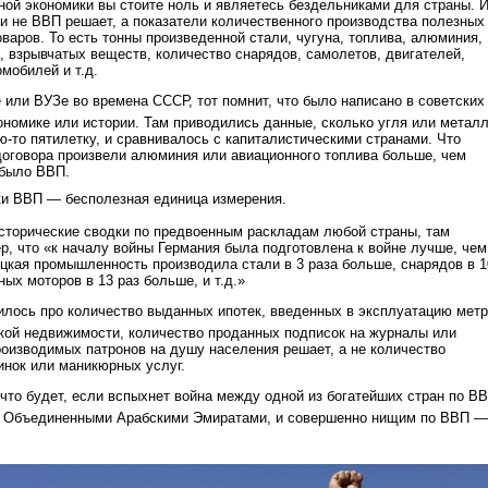
нной экономики вы стоите ноль и являетесь бездельниками для страны. 
и не ВВП решает, а показатели количественного производства полезных
оваров. То есть тонны произведенной стали, чугуна, топлива, алюминия,
, взрывчатых веществ, количество снарядов, самолетов, двигателей,
омобилей и т.д.
 или ВУЗе во времена СССР, тот помнит, что было написано в советских
ономике или истории. Там приводились данные, сколько угля или метал
-то пятилетку, и сравнивалось с капиталистическими странами. Что
оговора произвели алюминия или авиационного топлива больше, чем
 было ВВП.
ки ВВП — бесполезная единица измерения.
сторические сводки по предвоенным раскладам любой страны, там
р, что «к началу войны Германия была подготовлена к войне лучше, чем
ецкая промышленность производила стали в 3 раза больше, снарядов в 1
ых моторов в 13 раз больше, и т.д.»
рилось про количество выданных ипотек, введенных в эксплуатацию мет
кой недвижимости, количество проданных подписок на журналы или
роизводимых патронов на душу населения решает, а не количество
нок или маникюрных услуг.
 что будет, если вспыхнет война между одной из богатейших стран по В
 Объединенными Арабскими Эмиратами, и совершенно нищим по ВВП —