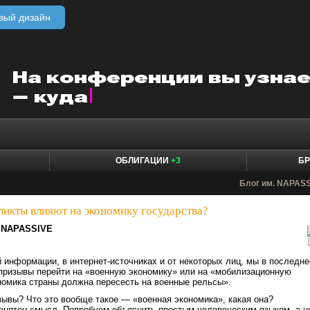
вый дизайн
ОБЛИГАЦИИ
+3
БР
Блог им. NAPAS
ликты влияют на экономику государства?
NAPASSIVE
 информации, в интернет-источниках и от некоторых лиц, мы в последне
призывы перейти на «военную экономику» или на «мобилизационную
номика страны должна пересесть на военные рельсы».
зывы? Что это вообще такое — «военная экономика», какая она?
онятен смысл. Попробуем объяснить простым человеческим языком, а н