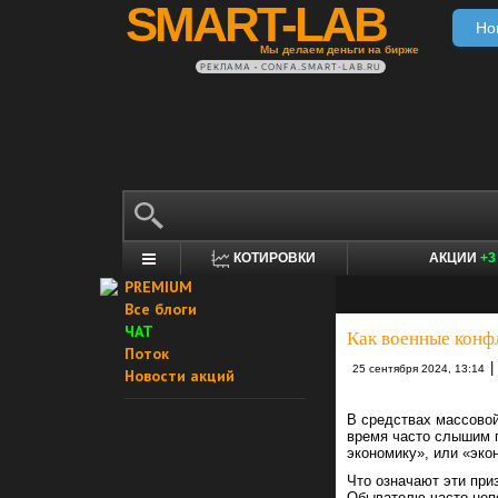
SMART-LAB
Но
Мы делаем деньги на бирже
РЕКЛАМА • CONFA.SMART-LAB.RU
КОТИРОВКИ
АКЦИИ
+3
PREMIUM
Все блоги
ЧАТ
Как военные конф
Поток
|
25 сентября 2024, 13:14
Новости акций
В средствах массовой
время часто слышим 
экономику», или «эко
Что означают эти при
Обывателю часто неп