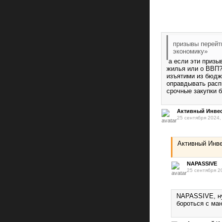
призывы перейт
экономику»
а если эти призы
жилья или о ВВП?
изъятими из бюдж
оправдывать расп
срочные закупки б
Активный Инве
25 сентября 2024,
Активный Инве
NAPASSIVE
25 сентября 2
NAPASSIVE, ну
бороться с ма