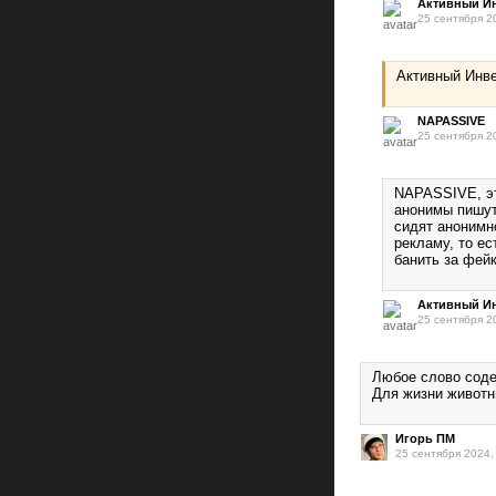
Активный И
25 сентября 2
Активный Инв
NAPASSIVE
25 сентября 2
NAPASSIVE, эт
анонимы пишут
сидят анонимн
рекламу, то е
банить за фейк
Активный И
25 сентября 2
Любое слово соде
Для жизни животн
Игорь ПМ
25 сентября 2024,