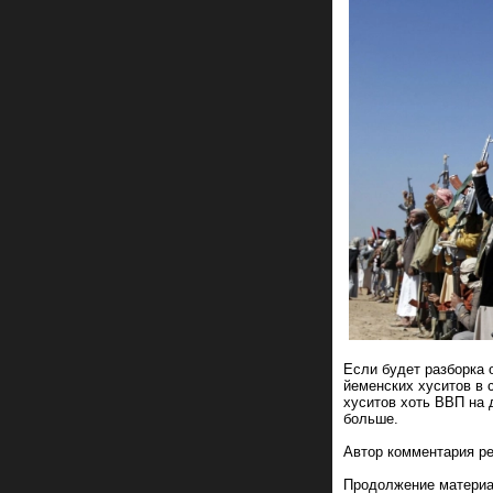
Если будет разборка 
йеменских хуситов в 
хуситов хоть ВВП на 
больше.
Автор комментария р
Продолжение материа