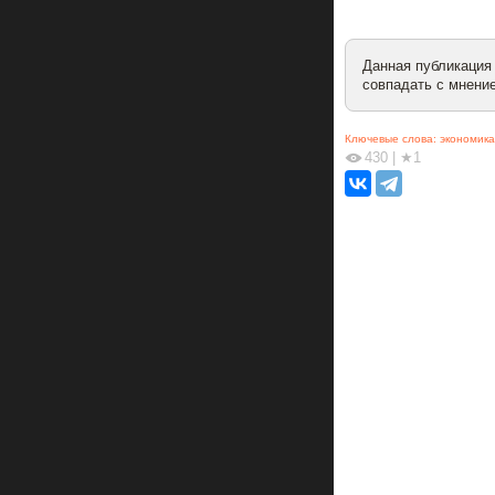
Данная публикация
совпадать с мнение
Ключевые слова:
экономика
430
|
★1