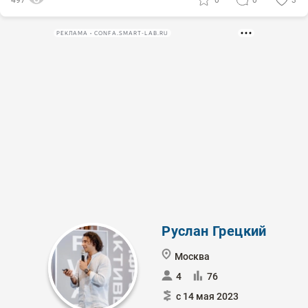
497
0
0
3
РЕКЛАМА • CONFA.SMART-LAB.RU
Руслан Грецкий
Москва
4
76
с 14 мая 2023