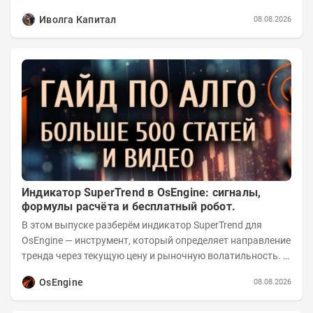
реализации проектов. Группа с 2014 года...
Иволга Капитал
08.08.2026
Индикатор SuperTrend в OsEngine: сигналы,
формулы расчёта и бесплатный робот.
В этом выпуске разберём индикатор SuperTrend для
OsEngine — инструмент, который определяет направление
тренда через текущую цену и рыночную волатильность. В
отличие от сложных осцилляторов, он...
OsEngine
08.08.2026