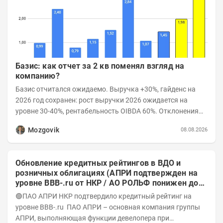
Базис: как отчет за 2 кв поменял взгляд на
компанию?
Базис отчитался ожидаемо. Выручка +30%, гайденс на
2026 год сохранен: рост выручки 2026 ожидается на
уровне 30-40%, рентабельность OIBDA 60%. Отклонения
значений отчета 2-го квартала от модели —...
Mozgovik
08.08.2026
Обновление кредитных рейтингов в ВДО и
розничных облигациях (АПРИ подтвержден на
уровне BBB-.ru от НКР / АО РОЛЬФ понижен до
А-(RU) / Элит Строй присвоен на уровне BBB.ru)
🟢ПАО АПРИ НКР подтвердило кредитный рейтинг на
уровне BBB-.ru ПАО АПРИ – основная компания группы
АПРИ, выполняющая функции девелопера при