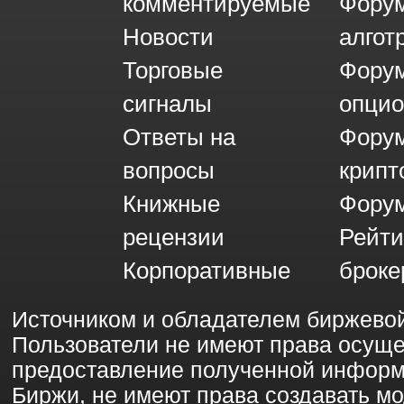
комментируемые
Фору
Новости
алгот
Торговые
Фору
сигналы
опци
Ответы на
Фору
вопросы
крипт
Книжные
Форум
рецензии
Рейти
Корпоративные
броке
Источником и обладателем биржево
Пользователи не имеют права осущ
предоставление полученной информ
Биржи, не имеют права создавать 