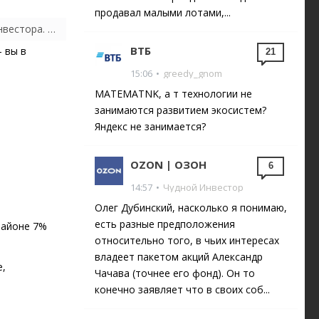
продавал малыми лотами,...
Хитрый способ добывать высокую валютную доходность 😎Прием из арсенала активного инвестора. Помогает ценой дополнительного риска получить до...
ВТБ
 вы в
21
15:06
•
greedy_gnom
MATEMATNK, а т технологии не
занимаются развитием экосистем?
Яндекс не занимается?
OZON | ОЗОН
6
14:57
•
Чудной Инвестор
Олег Дубинский, насколько я понимаю,
есть разные предположения
районе 7%
ю
относительно того, в чьих интересах
владеет пакетом акций Александр
е,
Чачава (точнее его фонд). Он то
конечно заявляет что в своих соб...