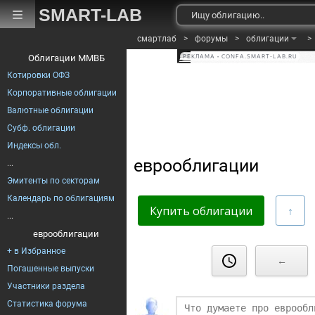
SMART-LAB
смартлаб
>
форумы
>
облигации
>
Облигации ММВБ
РЕКЛАМА • CONFA.SMART-LAB.RU
Котировки ОФЗ
Корпоративные облигации
Валютные облигации
Субф. облигации
Индексы обл.
еврооблигации
...
Эмитенты по секторам
Календарь по облигациям
Купить облигации
...
еврооблигации
+ в Избранное
Финаме
←
Погашенные выпуски
Участники раздела
БКС Мир Инве
Статистика форума