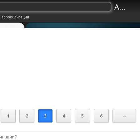
A...
еврооблигации
1
2
3
4
5
6
→
стиций