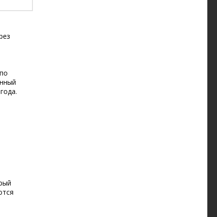
рез
 по
енный
года.
рый
ются