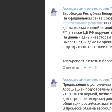
Ассоциация инвесторов 
Евробонды Республии Белар
На официальном сайте Союз
протокольное решение
N33 
держателями еврооблигаций
РФ а также ЦБ РФ поручает
На данный день инвесторам
Выплат нет, и даже на уров
подходы в соответствии с э
Авто-репост. Читать в блог
Ответить
0
Ассоциация инвесторов 
Предложения о дополнении 
Ассоциацией подготовлены 
219.1 НК РФ нормой, позвол
долгосрочное владение) для
облигации российских эмите
В процессе обмена еврообл