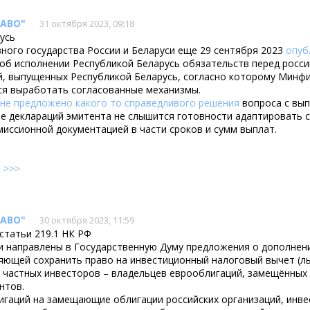
"АВО"
31 октября 2023, 09:18
усь
ного государства России и Беларуси еще 29 сентября 2023
опуб
об исполнении Республикой Беларусь обязательств перед росс
, выпущенных Республикой Беларусь, согласно которому Минфи
ся выработать согласованные механизмы.
не предложено какого то справедливого решения
вопроса с вып
не деклараций эмитента не слышится готовности адаптировать 
миссионной документацией в части сроков и сумм выплат.
е
>>>
"АВО"
30 октября 2023, 11:59
статьи 219.1 НК РФ
и направлены в Государственную Думу предложения о дополнен
яющей сохранить право на инвестиционный налоговый вычет (ль
 частных инвесторов – владельцев еврооблигаций, замещённых
нтов.
игаций на замещающие облигации российских организаций, инве