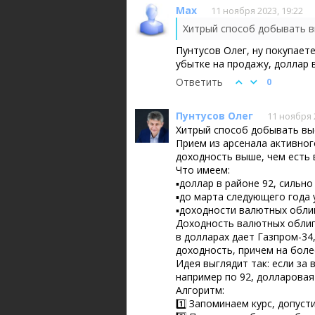
Max
11 ноября 2023, 19:22
Пунтусов Олег, ну покупает
убытке на продажу, доллар 
Ответить
0
Пунтусов Олег
11 ноября 
Хитрый способ добывать вы
Прием из арсенала активног
доходность выше, чем есть 
Что имеем:
▪️доллар в районе 92, сильн
▪️до марта следующего года
▪️доходности валютных обли
Доходность валютных облиг
в долларах дает Газпром-34
доходность, причем на бол
Идея выглядит так: если за 
например по 92, долларовая
Алгоритм:
1️⃣ Запоминаем курс, допусти