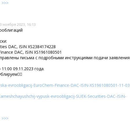
е
>>>
3 ноября 2023, 16:13
ооблигаций
ски:
ties DAC, ISIN XS2384174228
nance DAC, ISIN XS1961080501
тправлены письма с подробными инструкциями подачи заявления
11:00 09.11.2023 года.
блируем👇🏼
uska-evroobligacij-EuroChem-Finance-DAC-ISIN-XS1961080501-11-03
Zameshchayushchij-vypusk-evroobligacij-SUEK-Securities-DAC-ISIN-
е
>>>