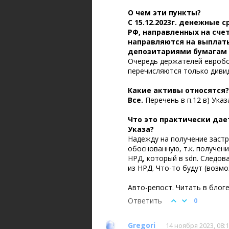
О чем эти пункты?
С 15.12.2023г. денежные
РФ, направленных на сче
направляются на выплат
депозитариями бумагам в
Очередь держателей евробон
перечисляются только дивид
Какие активы относятся?
Все.
Перечень в п.12 в) Ука
Что это практически дае
Указа?
Надежду на получение застр
обоснованную, т.к. получен
НРД, который в sdn. Следов
из НРД. Что-то будут (возм
Авто-репост. Читать в блог
Ответить
0
Gregori
14 ноября 2023, 08: