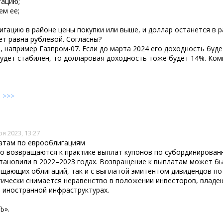
гацию;
ем ее;
игацию в районе цены покупки или выше, и доллар останется в р
т равна рублевой. Согласны?
, например Газпром-07. Если до марта 2024 его доходность буд
будет стабилен, то долларовая доходность тоже будет 14%. Ко
е
>>>
я 2023, 13:27
атам по еврооблигациям
но возвращаются к практике выплат купонов по субординирова
тановили в 2022–2023 годах. Возвращение к выплатам может б
ещающих облигаций, так и с выплатой эмитентом дивидендов по
тически снимается неравенство в положении инвесторов, влад
 иностранной инфраструктурах.
Ъ».