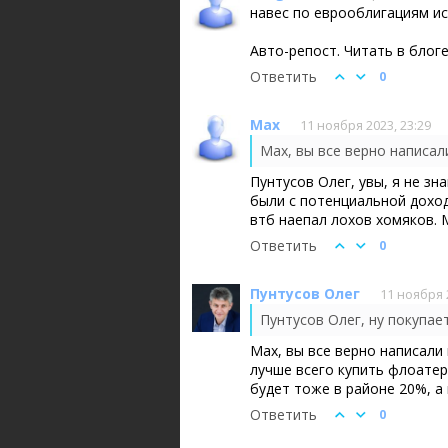
навес по еврооблигациям ис
Авто-репост. Читать в блог
Ответить
0
Max
11 ноября 2023, 23:29
Пунтусов Олег, увы, я не зн
были с потенциальной доходн
втб наепал лохов хомяков. 
Ответить
0
Пунтусов Олег
11 ноября 
Max, вы все верно написали
лучше всего купить флоатер
будет тоже в районе 20%, а 
Ответить
0