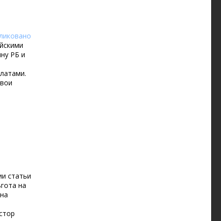
ликовано
ийскими
ну РБ и
латами.
свои
ии статьи
гота на
 на
стор