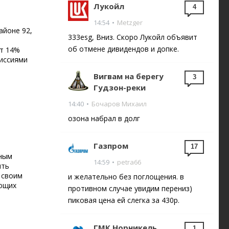
Лукойл
4
14:54
•
Metzger
айоне 92,
333esg, Вниз. Скоро Лукойл объявит
об отмене дивидендов и допке.
ет 14%
миссиями
Вигвам на берегу
3
Гудзон-реки
14:40
•
Бочаров Михаил
озона набрал в долг
Газпром
17
нным
14:59
•
petra66
ыть
 своим
и желательно без поглощения. в
еющих
противном случае увидим перениз)
пиковая цена ей слегка за 430р.
ГМК Норникель
1