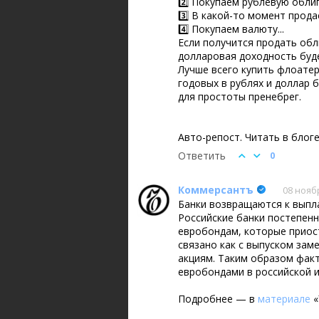
2️⃣ Покупаем рублевую обли
3️⃣ В какой-то момент прода
4️⃣ Покупаем валюту...
Если получится продать обл
долларовая доходность буде
Лучше всего купить флоатер
годовых в рублях и доллар 
для простоты пренебрег.
Авто-репост. Читать в блог
Ответить
0
Коммерсантъ
08 ноябр
Банки возвращаются к выпл
Российские банки постепен
евробондам, которые приос
связано как с выпуском зам
акциям. Таким образом фак
евробондами в российской и
Подробнее — в
материале
«