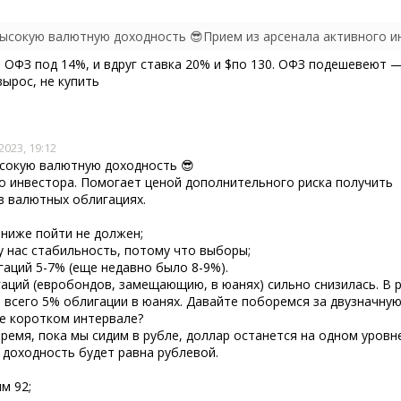
е ОФЗ под 14%, и вдруг ставка 20% и $по 130. ОФЗ подешевеют —
вырос, не купить
2023, 19:12
сокую валютную доходность 😎
о инвестора. Помогает ценой дополнительного риска получить
в валютных облигациях.
о ниже пойти не должен;
 у нас стабильность, потому что выборы;
гаций 5-7% (еще недавно было 8-9%).
аций (евробондов, замещающию, в юанях) сильно снизилась. В 
, всего 5% облигации в юанях. Давайте поборемся за двузначну
ее коротком интервале?
время, пока мы сидим в рубле, доллар останется на одном уровн
 доходность будет равна рублевой.
м 92;