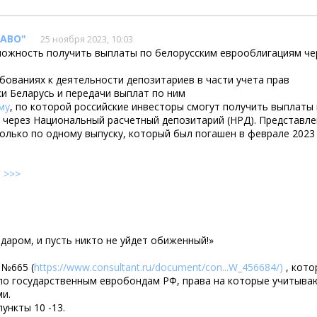
"АВО"
25 ноября 2023, 10:03
можность получить выплаты по белорусским еврооблигациям че
бованиях к деятельности депозитариев в части учета прав
и Беларусь и передачи выплат по ним
му
, по которой российские инвесторы смогут получить выплаты
 через Национальный расчетный депозитарий (НРД). Представл
олько по одному выпуску, который был погашен в феврале 2023 
е
>>>
, даром, и пусть никто не уйдет обиженный!»
 №665 (
https://www.consultant.ru/document/con...W_456684/)
, кото
 по государственным евробондам РФ, права на которые учитыва
и.
ункты 10 -13.