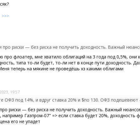
сяк?
е
>>>
аю про флоатер, мне хватило облигаций на 3 года под 0,5%, они 
ость, типа то-ли будет, то-ли нет в конце пути доходность. Да
Меня теперь на мякине не проведёшь хз какими облигами
2023, 19:57
 про риски — без риска не получить доходность. Важный нюансо
, например Газпром-07" => если ставка будет 20%, доходность 
цена его не упадет