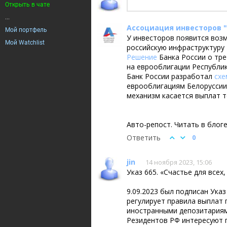
Открыть в чате
...
Ассоциация инвесторов 
Мой портфель
У инвесторов появится воз
Мой Watchlist
российскую инфраструктуру
Решение
Банка России о тре
на еврооблигации Республик
Банк России разработал
схе
еврооблигациям Белоруссии
механизм касается выплат т
Авто-репост. Читать в блог
Ответить
0
jin
14 ноября 2023, 15:06
Указ 665. «Счастье для всех
9.09.2023 был подписан Указ
регулирует правила выплат
иностранными депозитариям
Резидентов РФ интересуют п