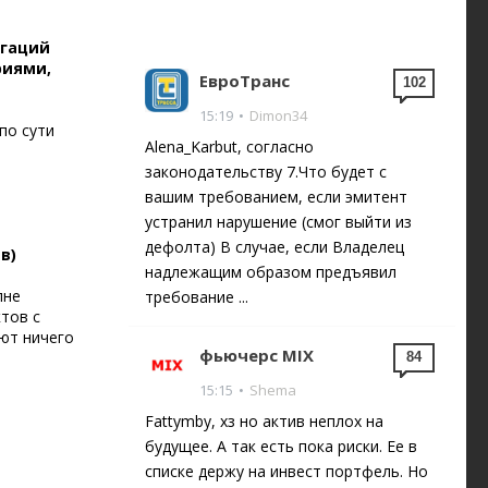
игаций
риями,
ЕвроТранс
102
15:19
•
Dimon34
по сути
Alena_Karbut, согласно
законодательству 7.Что будет с
вашим требованием, если эмитент
устранил нарушение (смог выйти из
дефолта) В случае, если Владелец
в)
надлежащим образом предъявил
лне
требование ...
ктов с
ают ничего
фьючерс MIX
84
15:15
•
Shema
Fattymby, хз но актив неплох на
будущее. А так есть пока риски. Ее в
списке держу на инвест портфель. Но