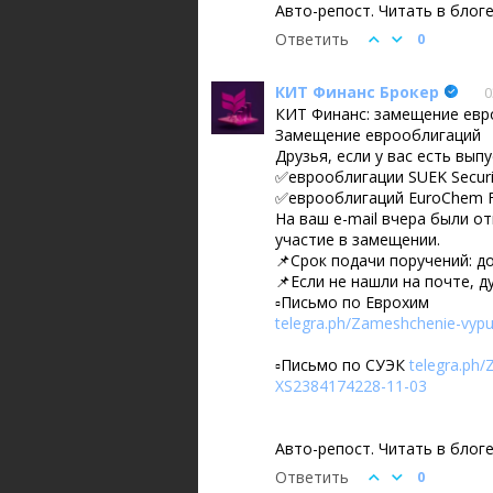
Авто-репост. Читать в блог
Ответить
0
КИТ Финанс Брокер
0
КИТ Финанс: замещение евр
Замещение еврооблигаций
Друзья, если у вас есть выпу
✅еврооблигации SUEK Securi
✅еврооблигаций EuroChem Fi
На ваш e-mail вчера были о
участие в замещении.
📌Срок подачи поручений: до 
📌Если не нашли на почте, ду
▫️Письмо по Еврохим
telegra.ph/Zameshchenie-vyp
▫️Письмо по СУЭК
telegra.ph/
XS2384174228-11-03
Авто-репост. Читать в блог
Ответить
0