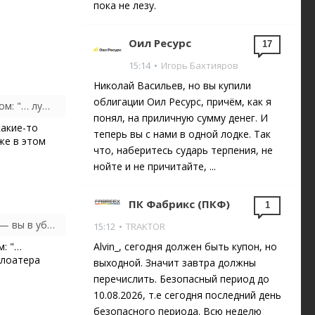
пока не лезу.
Оил Ресурс
17
15:14
•
Игорь Бахтияров
Николай Васильев, но вы купили
облигации Оил Ресурс, причём, как я
Max, вы все верно написали про риски — без риска не получить доходность. Важный нюансом: "… лучше всего купить флоатер, например Газпром-07"...
понял, на приличную сумму денег. И
какие-то
теперь вы с нами в одной лодке. Так
же в этом
что, наберитесь сударь терпения, не
нойте и не причитайте, ...
ПК Фабрикс (ПКФ)
1
Пунтусов Олег, ну покупаете ОФЗ под 14%, и вдруг ставка 20% и $по 130. ОФЗ подешевеют — вы в убытке на продажу, доллар вырос, не купить
15:12
•
TRAKTOR
м: "…
Alvin_, сегодня должен быть купон, но
флоатера
выходной. Значит завтра должны
перечислить. Безопасный период до
10.08.2026, т.е сегодня последний день
безопасного периода. Всю неделю