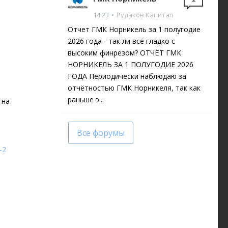
14:23
•
Рудаков Капитал
Отчет ГМК Норникель за 1 полугодие
2026 года - так ли всë гладко с
высоким финрезом? ОТЧËТ ГМК
НОРНИКЕЛЬ ЗА 1 ПОЛУГОДИЕ 2026
ГОДА Периодически наблюдаю за
отчëтностью ГМК Норникеля, так как
раньше э...
 на
Все форумы
-2