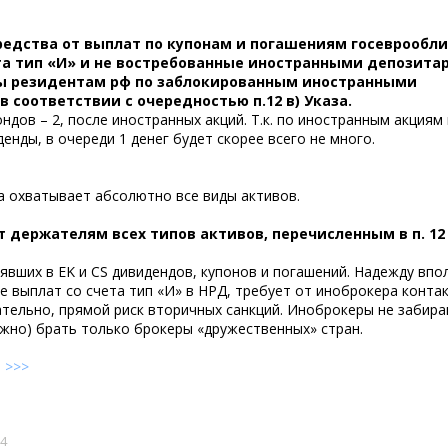
 средства от выплат по купонам и погашениям госеврообл
та тип «И» и не востребованные иностранными депозита
ы резидентам рф по заблокированным иностранными
 соответствии с очередностью п.12 в) Указа.
дов – 2, после иностранных акций. Т.к. по иностранным акциям 
енды, в очереди 1 денег будет скорее всего не много.
за охватывает абсолютно все виды активов.
т держателям всех типов активов, перечисленным в п. 12 
явших в EK и CS дивидендов, купонов и погашений. Надежду впо
ие выплат со счета тип «И» в НРД, требует от иноброкера конта
ательно, прямой риск вторичных санкций. Иноброкеры не забир
ожно) брать только брокеры «дружественных» стран.
е
>>>
14