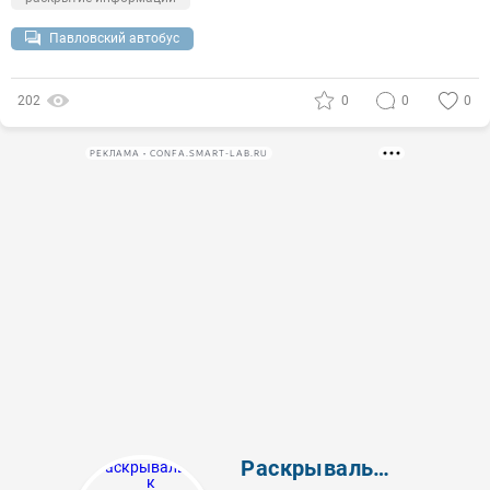
Павловский автобус
202
0
0
0
РЕКЛАМА • CONFA.SMART-LAB.RU
Раскрывальщик