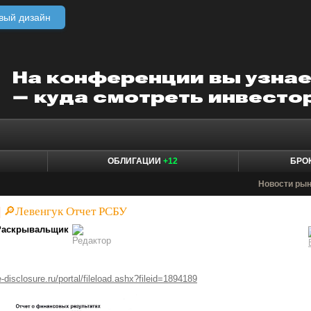
вый дизайн
ОБЛИГАЦИИ
+12
БРО
Новости ры
|
🔎Левенгук Отчет РСБУ
Раскрывальщик
-disclosure.ru/portal/fileload.ashx?fileid=1894189