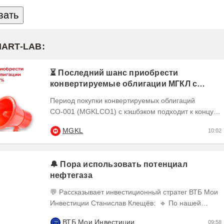
MART-LAB:
⏳ Последний шанс приобрести
конвертируемые облигации МГКЛ с
кэшбэком 10%
Период покупки конвертируемых облигаций
СО-001 (MGKLCO1) с кэшбэком подходит к концу.
Чтобы получить кэшбэк 10% ,
MGKL
10:02
квалифицированным...
🔔 Пора использовать потенциал
нефтегаза
💬 Рассказывает инвестиционный стратег ВТБ Мои
Инвестиции Станислав Клещёв: 🔹 По нашей
оценке, потенциал роста акций нефтегазового
ВТБ Мои Инвестиции
09:58