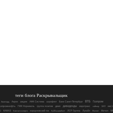
теги блога Раскрывальщик
ВТБ
Газпром
акции
Акрон
АФК Система
аэрофлот
Банк Санкт-Петербург
Авангард
дивиденды
азпромнефть
ГМК Норникель
группа позитив
двмп
евротранс
ижст
займер
ЗИЛ
О
КАМАЗ
коршуновский гок
ЛСР Группа
Лукойл
Магнит
Мечел
М
Камчатскэнерго
КуйбышевАзот