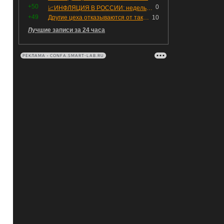
+50
0
📈ИНФЛЯЦИЯ В РОССИИ: недельная дефляция, но в годовом выражении рост 😢
+49
Другие цеха отказываются от таких деталей — а мы построили на них производство с оборотом 70 млн
10
Лучшие записи за 24 часа
РЕКЛАМА • CONFA.SMART-LAB.RU