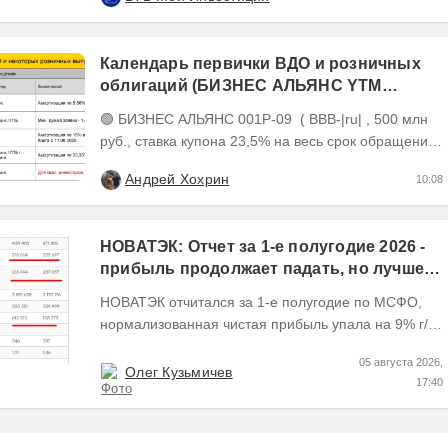
сектора в...
Календарь первички ВДО и розничных
облигаций (БИЗНЕС АЛЬЯНС YTM
26,22%, размещен на 81%)
🟢 БИЗНЕС АЛЬЯНС 001P-09 ( BBB-|ru| , 500 млн
руб., ставка купона 23,5% на весь срок обращения,
YTM 26,22%, дюрация 2,19 года до погашения)...
Андрей Хохрин
10:08
НОВАТЭК: Отчет за 1-е полугодие 2026 -
прибыль продолжает падать, но лучшее
впереди, если не прилетит
НОВАТЭК отчитался за 1-е полугодие по МСФО,
нормализованная чистая прибыль упала на 9% г/г
Пресс релизы максимально...
05 августа 2026,
Олег Кузьмичев
17:40