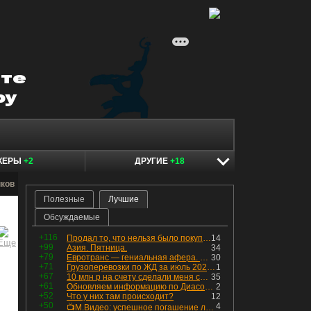
КЕРЫ
+2
ДРУГИЕ
+18
нков
Полезные
Лучшие
Обсуждаемые
+116
Продал то, что нельзя было покупать. Изменения в портфеле
14
+99
Азия. Пятница.
34
+79
Евротранс — гениальная афера. Собрал с инвесторов денег, выплатил дивидендов больше текущей капитализации и ушёл в дефолт
30
+71
Грузоперевозки по ЖД за июль 2026 г. — четвёртый месяц подряд роста, чёрные металлы на уровне прошлого года, а каменный уголь в плюсе.
1
+67
10 млн р на счету сделали меня счастливым? Ожидание vs Реальность!
35
+61
Обновляем информацию по Диасофту: дивиденды и выкуп
2
+52
Что у них там происходит?
12
+50
4
📺М.Видео: успешное погашение любимого флоатера