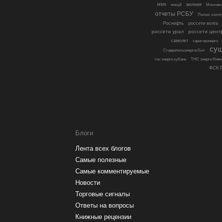
молния
ММК
ммцб
Московс
отчеты РСБУ
Полюс золот
Роснефть
россети волга
россети урал
россети цент
самолет
саратовэнерго
су
Ставропольэнергосбыт
тнс энерго кубань
ТНС энерго Нижн
ФСК Р
Блоги
Лента всех блогов
Самые полезные
Самые комментируемые
Новости
Торговые сигналы
Ответы на вопросы
Книжные рецензии