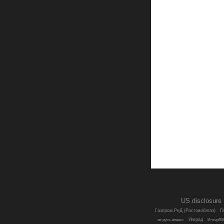
US disclosure
Г
Газпром РнД (Ростовоблгаз)
Инград
ик русс-инвест
ИнтерРА