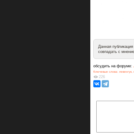
Данная публикация
совпадать с мнение
обсудить на форуме:
Ключевые слова:
левенгук
,
226