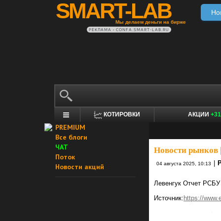
SMART-LAB
Но
Мы делаем деньги на бирже
РЕКЛАМА • CONFA.SMART-LAB.RU
КОТИРОВКИ
АКЦИИ
+31
PREMIUM
Все блоги
ЧАТ
Новости рынков
Поток
|
04 августа 2025, 10:13
Новости акций
Левенгук Отчет РСБУ
Источник:
https://www.e