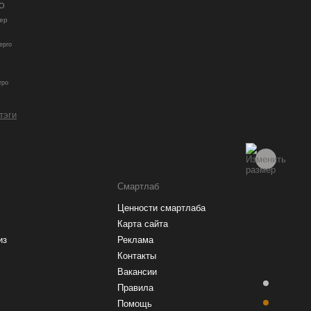
О
ер
ерго
гро
 тэги
Смартлаб
Ценности смартлаба
Карта сайта
из
Реклама
Контакты
Вакансии
Правила
Помощь