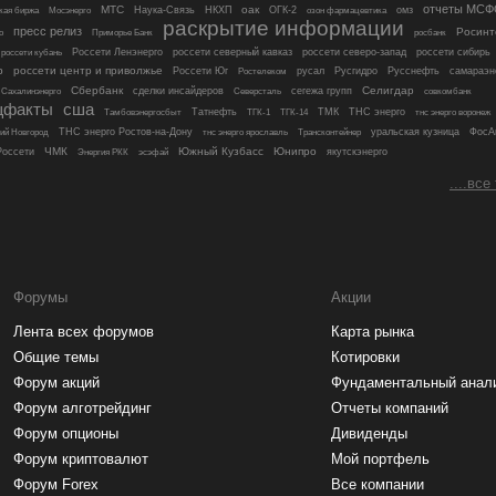
отчеты МСФ
МТС
оак
Мосэнерго
Наука-Связь
НКХП
ОГК-2
омз
кая биржа
озон фармацевтика
раскрытие информации
пресс релиз
Росинт
росбанк
о
Приморье Банк
россети кубань
Россети Ленэнерго
россети северный кавказ
россети северо-запад
россети сибирь
р
россети центр и приволжье
Россети Юг
русал
Русгидро
Русснефть
самараэн
Ростелеком
Сбербанк
Селигдар
сделки инсайдеров
сегежа групп
совкомбанк
Сахалинэнерго
Северсталь
щфакты
сша
Татнефть
ТМК
ТНС энерго
тнс энерго воронеж
Тамбовэнергосбыт
ТГК-1
ТГК-14
ТНС энерго Ростов-на-Дону
Трансконтейнер
уральская кузница
ФосА
ий Новгород
тнс энерго ярославль
ЧМК
Южный Кузбасс
Юнипро
оссети
якутскэнерго
Энергия РКК
эсэфай
....все
Форумы
Акции
Лента всех форумов
Карта рынка
Общие темы
Котировки
Форум акций
Фундаментальный анал
Форум алготрейдинг
Отчеты компаний
Форум опционы
Дивиденды
Форум криптовалют
Мой портфель
Форум Forex
Все компании