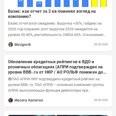
Базис: как отчет за 2 кв поменял взгляд на
компанию?
Базис отчитался ожидаемо. Выручка +30%, гайденс на
2026 год сохранен: рост выручки 2026 ожидается на
уровне 30-40%, рентабельность OIBDA 60%. Отклонения
значений отчета 2-го квартала от модели —...
Mozgovik
08.08.2026
Обновление кредитных рейтингов в ВДО и
розничных облигациях (АПРИ подтвержден на
уровне BBB-.ru от НКР / АО РОЛЬФ понижен до
А-(RU) / Элит Строй присвоен на уровне BBB.ru)
🟢ПАО АПРИ НКР подтвердило кредитный рейтинг на
уровне BBB-.ru ПАО АПРИ – основная компания группы
АПРИ, выполняющая функции девелопера при
реализации проектов. Группа с 2014 года...
Иволга Капитал
08.08.2026