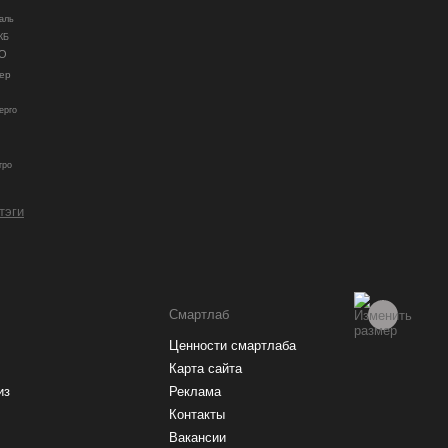
аль
КБ
О
ер
ерго
гро
 тэги
Смартлаб
Ценности смартлаба
Карта сайта
из
Реклама
Контакты
Вакансии