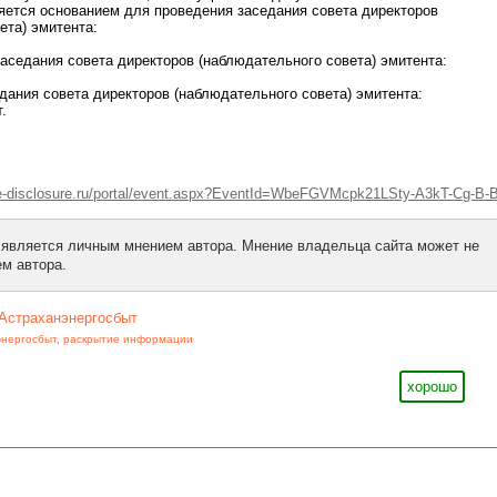
яется основанием для проведения заседания совета директоров
ета) эмитента:
заседания совета директоров (наблюдательного совета) эмитента:
едания совета директоров (наблюдательного совета) эмитента:
.
.e-disclosure.ru/portal/event.aspx?EventId=WbeFGVMcpk21LSty-A3kT-Cg-B-
 является личным мнением автора. Мнение владельца сайта может не
м автора.
Астраханэнергосбыт
энергосбыт
,
раскрытие информации
хорошо