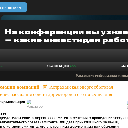
вый дизайн
33
ОБЛИГАЦИИ
+55
БР
Раскрытие информации компа
рмации компаний
|
📰"Астраханская энергосбытовая
ние заседания совета директоров и его повестка дня
скрывальщик
ения
едседателем совета директоров эмитента решения о проведении заседан
аблюдательного совета) эмитента или дата принятия иного решения,
ии с уставом эмитента, его внутренними документами или обычаями