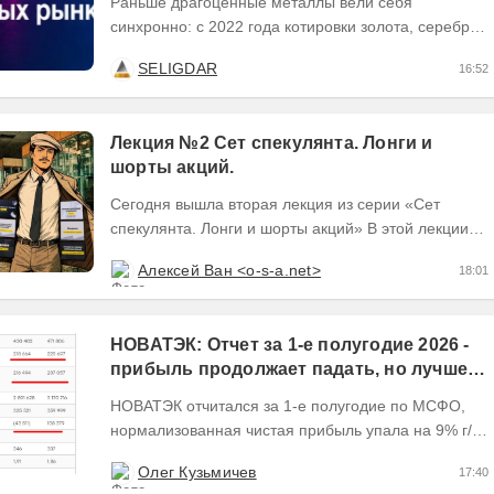
Раньше драгоценные металлы вели себя
синхронно: с 2022 года котировки золота, серебра
и платины выросли кратно. Но к 2026 году рынок
SELIGDAR
16:52
разделился. В...
Лекция №2 Сет спекулянта. Лонги и
шорты акций.
Сегодня вышла вторая лекция из серии «Сет
спекулянта. Лонги и шорты акций» В этой лекции
мы разберём теоретическую базу второго робота....
Алексей Ван <o-s-a.net>
18:01
НОВАТЭК: Отчет за 1-е полугодие 2026 -
прибыль продолжает падать, но лучшее
впереди, если не прилетит
НОВАТЭК отчитался за 1-е полугодие по МСФО,
нормализованная чистая прибыль упала на 9% г/г
Пресс релизы максимально...
Олег Кузьмичев
17:40