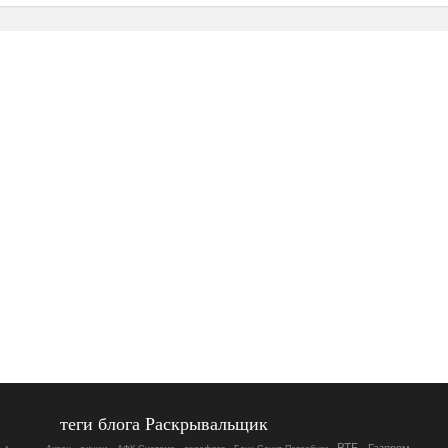
теги блога Раскрывальщик
ВТБ
Газпром