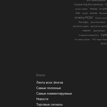
Г
Газпром РнД (Ростовоблгаз)
Инград
ик русс-инвест
ИнтерРА
молния
ММК
ммцб
Московс
отчеты РСБУ
Полюс золот
Роснефть
россети волга
россети урал
россети цент
самолет
саратовэнерго
су
Ставропольэнергосбыт
тнс энерго кубань
ТНС энерго Нижн
ФСК Р
Блоги
Лента всех блогов
Самые полезные
Самые комментируемые
Новости
Торговые сигналы