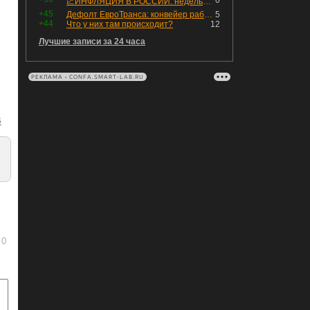
0
📈ИНФЛЯЦИЯ В РОССИИ: недельная дефляция, но в годовом выражении рост 😢
+45
Дефолт ЕвроТранса: конвейер работает исправно
5
+44
Что у них там происходит?
12
Лучшие записи за 24 часа
РЕКЛАМА • CONFA.SMART-LAB.RU
B
0