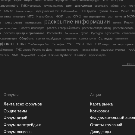
акции
Акрон
АФК Система
аэрофлот
Банк Санкт-Петербург
Авангард
дивиденды
азпромнефть
ГМК Норникель
группа позитив
двмп
евротранс
ижст
займер
ЗИЛ
О
КАМАЗ
коршуновский гок
ЛСР Группа
Лукойл
Магнит
Мечел
М
Камчатскэнерго
КуйбышевАзот
отчеты МСФ
МТС
оак
Мосэнерго
Наука-Связь
НКХП
ОГК-2
омз
кая биржа
озон фармацевтика
раскрытие информации
пресс релиз
Росинт
росбанк
о
Приморье Банк
россети кубань
Россети Ленэнерго
россети северный кавказ
россети северо-запад
россети сибирь
р
россети центр и приволжье
Россети Юг
русал
Русгидро
Русснефть
самараэн
Ростелеком
Сбербанк
Селигдар
сделки инсайдеров
сегежа групп
совкомбанк
Сахалинэнерго
Северсталь
щфакты
сша
Татнефть
ТМК
ТНС энерго
тнс энерго воронеж
Тамбовэнергосбыт
ТГК-1
ТГК-14
ТНС энерго Ростов-на-Дону
Трансконтейнер
уральская кузница
ФосА
ий Новгород
тнс энерго ярославль
ЧМК
Южный Кузбасс
Юнипро
оссети
якутскэнерго
Энергия РКК
эсэфай
....все
Форумы
Акции
Лента всех форумов
Карта рынка
Общие темы
Котировки
Форум акций
Фундаментальный анал
Форум алготрейдинг
Отчеты компаний
Форум опционы
Дивиденды