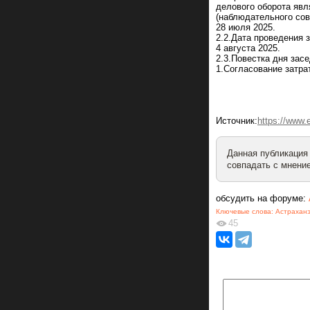
делового оборота явл
(наблюдательного сов
28 июля 2025.
2.2.Дата проведения 
4 августа 2025.
2.3.Повестка дня зас
1.Согласование затрат
Источник:
https://www
Данная публикация
совпадать с мнение
обсудить на форуме:
Ключевые слова:
Астрахан
45