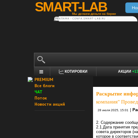
SMART-LAB
Но
Мы делаем деньги на бирже
РЕКЛАМА • CONFA.SMART-LAB.RU
КОТИРОВКИ
АКЦИИ
+1
PREMIUM
Все блоги
ЧАТ
Раскрытие инфо
Поток
компания" Проведе
Новости акций
|
Ра
28 июля 2025, 15:01
2. Содержание сообщ
2.1.Дата принятия пр
совета директоров (н
которое в соответств