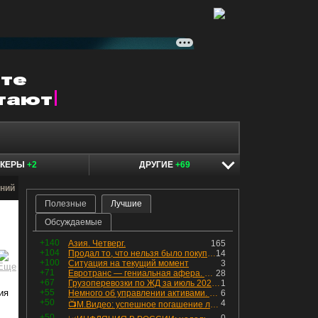
ОКЕРЫ
+2
ДРУГИЕ
+69
ний
Полезные
Лучшие
Обсуждаемые
+140
Азия. Четверг.
165
+104
Продал то, что нельзя было покупать. Изменения в портфеле
14
+100
Ситуация на текущий момент
3
+71
Евротранс — гениальная афера. Собрал с инвесторов денег, выплатил дивидендов больше текущей капитализации и ушёл в дефолт
28
+67
Грузоперевозки по ЖД за июль 2026 г. — четвёртый месяц подряд роста, чёрные металлы на уровне прошлого года, а каменный уголь в плюсе.
1
ия
+55
Немного об управлении активами. Для заинтересованных
6
+50
4
📺М.Видео: успешное погашение любимого флоатера
+50