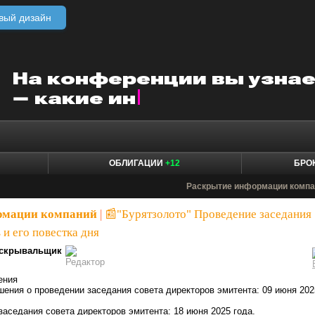
вый дизайн
ОБЛИГАЦИИ
+12
БРО
Раскрытие информации компа
рмации компаний
|
📰"Бурятзолото" Проведение заседания
 и его повестка дня
скрывальщик
ения
ешения о проведении заседания совета директоров эмитента: 09 июня 202
 заседания совета директоров эмитента: 18 июня 2025 года.