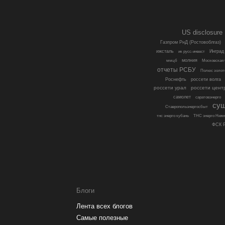
US disclosure
Газпром РнД (Ростовоблгаз)
Инград
ижсталь
ик русс-инвест
молния
ммцб
Московская 
отчеты РСБУ
Полюс золот
Роснефть
россети волга
россети урал
россети цент
самолет
саратовэнерго
су
Ставропольэнергосбыт
тнс энерго кубань
ТНС энерго Нижн
ФСК Р
Блоги
Лента всех блогов
Самые полезные