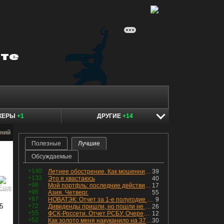
КЕРЫ
+1
ДРУГИЕ
+14
ний
Полезные
Лучшие
Обсуждаемые
+140
Летнее обострение. Как мошенники пытаются подсунуть кнопку "БАБЛО" девушкам
39
+133
Это я хвастаюсь
40
+98
Мой портфль: последние действия и текущая структура. Краткий комментарий по всем позициям
17
+96
Азия. Четверг.
55
+87
НОВАТЭК: Отчет за 1-е полугодие 2026 - прибыль продолжает падать, но лучшее впереди, если не прилетит
9
5
+72
Дивиденды пришли, но пошли не туда
26
+55
ФСК-Россети. Отчет РСБУ. Очередная допка - бомбовые новости в эфире
12
+52
Как золото меня накуканило на 370к за ночь
30