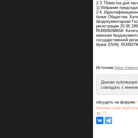
2.3. Повестка дня за
1) Избрание председа
2.4. Идентификационн
бумаг Общества: Кате
бездокументарная Гос
регистрации 20.05.19
RU0009288658. Катего
именная бездокумента
государственной реги
бумаг (ISIN): RU00079
Источник:
https://www
Данная публикация
совпадать с мнение
обсудить на форуме:
Ключевые слова:
Бурятзол
23