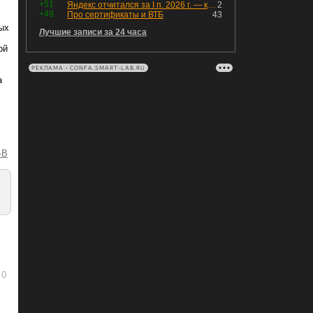
+51
Яндекс отчитался за I п. 2026 г. — компания увеличила инвестиции и долг. Buyback начал работать, продали Авто.Ру.
2
+49
Про сертификаты и ВТБ
43
ых
Лучшие записи за 24 часа
ой
РЕКЛАМА • CONFA.SMART-LAB.RU
а
-B
0