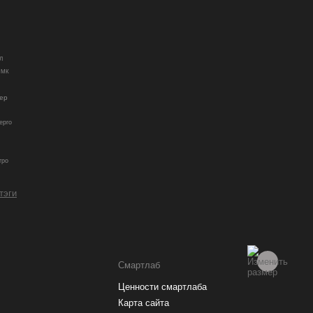
Л
МК
ер
ерго
гро
 тэги
Смартлаб
Ценности смартлаба
Карта сайта