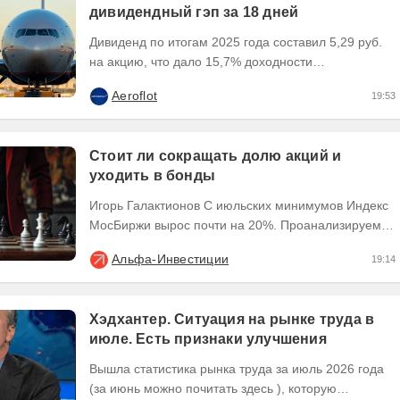
дивидендный гэп за 18 дней
Дивиденд по итогам 2025 года составил 5,29 руб.
на акцию, что дало 15,7% доходности
относительно цены последней сделки 16 июля
Aeroflot
19:53
2026 года перед...
Стоит ли сокращать долю акций и
уходить в бонды
Игорь Галактионов С июльских минимумов Индекс
МосБиржи вырос почти на 20%. Проанализируем,
стоит ли дальше держать акции или пора
Альфа-Инвестиции
19:14
тактически...
Хэдхантер. Ситуация на рынке труда в
июле. Есть признаки улучшения
Вышла статистика рынка труда за июль 2026 года
(за июнь можно почитать здесь ), которую