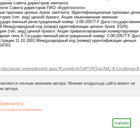
седания совета директоров эмитента:
теля Совета директоров ПАО «Бурятзолото».
ые признаки ценных бумаг эмитента: Идентификационные признаки ценн
гория (тип, вид) ценной бумаги: Акция обыкновенная именная
ударственный регистрационный номер: 1-06-20577-F Дата государственн
99 Международный код (номер) идентификации ценных бумаг (ISIN):
рия (тип, вид) ценной бумаги: Акция привилегированная конвертируемая
рная типа А Государственный регистрационный номер: 2-08-20577-F Дат
страции 11.10.2001 Международный код (номер) идентификации ценных
64763.
.e-disclosure.ru/portal/event.aspx?EventId=kt7ofPYROUa-AbC-A-Cma6msw-B
 является личным мнением автора. Мнение владельца сайта может не
м автора.
Бурятзолото
ото
,
раскрытие информации
хорошо