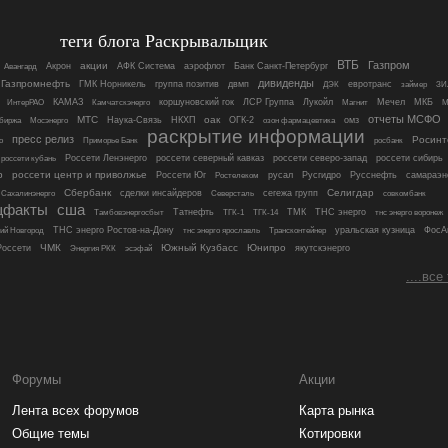
теги блога Раскрывальщик
ВТБ
Газпром
акции
Акрон
АФК Система
аэрофлот
Банк Санкт-Петербург
Авангард
дивиденды
Газпромнефть
ГМК Норникель
группа позитив
двмп
евротранс
ДЭК
займер
ЗИ
ИнтерРАО
КАМАЗ
коршуновский гок
ЛСР Группа
Лукойл
Магнит
Мечел
МКБ
Камчатскэнерго
М
отчеты МСФО
МТС
оак
Мосэнерго
Наука-Связь
НКХП
ОГК-2
омз
биржа
озон фармацевтика
раскрытие информации
пресс релиз
Росинт
росбанк
о
Приморье Банк
Россети Ленэнерго
россети кубань
россети северный кавказ
россети северо-запад
россети сибирь
р
россети центр и приволжье
Россети Юг
русал
Русгидро
Русснефть
самараэн
Ростелеком
Сбербанк
Селигдар
сделки инсайдеров
сегежа групп
совкомбанк
Сахалинэнерго
Северсталь
щфакты
сша
Татнефть
ТМК
ТНС энерго
тнс энерго воронеж
Тамбовэнергосбыт
ТГК-1
ТГК-14
ТНС энерго Ростов-на-Дону
Трансконтейнер
уральская кузница
ФосА
ий Новгород
тнс энерго ярославль
ЧМК
Южный Кузбасс
Юнипро
оссети
якутскэнерго
Энергия РКК
эсэфай
....все
Форумы
Акции
Лента всех форумов
Карта рынка
Общие темы
Котировки