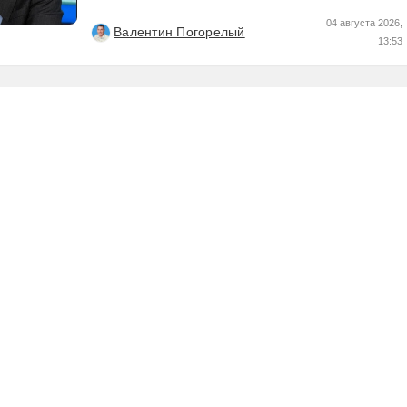
Хедхантер публикует ежемесячно, что же там...
04 августа 2026,
Валентин Погорелый
13:53