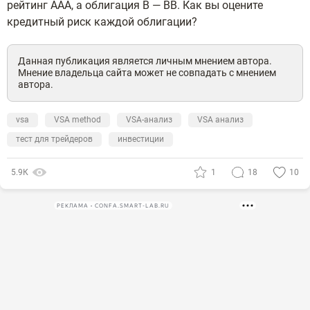
рейтинг AAA, а облигация B — BB. Как вы оцените
кредитный риск каждой облигации?
Данная публикация является личным мнением автора.
Мнение владельца сайта может не совпадать с мнением
автора.
vsa
VSA method
VSA-анализ
VSA анализ
тест для трейдеров
инвестиции
5.9К
1
18
10
РЕКЛАМА • CONFA.SMART-LAB.RU