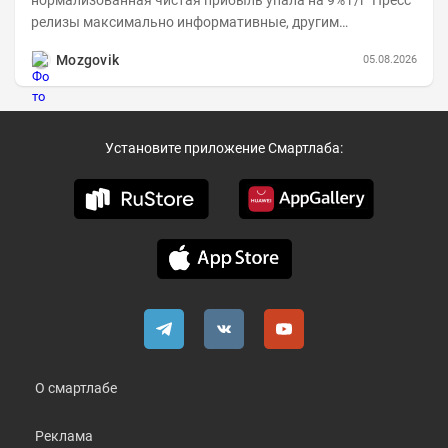
нормализованная чистая прибыль упала на 9% г/г Пресс
релизы максимально информативные, другим
компаниям в пример (тем более много цифр...
Mozgovik
05.08.2026
Установите приложение Смартлаба:
О смартлабе
Реклама