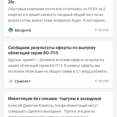
26г.
Сбытовые компании почти все отчитались по РСБУ за 2
квартал и я решил написать сводный общий пост по их
результатам, может кому интересно будет. Я постараюсь
коротко и в основном в виде...
Mozgovik
07.08.2026
Сообщаем результаты оферты по выпуску
облигаций серии БО-П15
Друзья, привет! ⚡️ Делимся итогами оферты по выпуску
наших облигаций серии БО-П15. В рамках оферты мы
погасили облигации на общую сумму в 3,1 млрд рублей из
5 млрд рублей всего выпуска. С...
Самолет
07.08.2026
Инвестиции без спешки: торгуем в выходные
Алексей Девятов Клиенты Альфа-Инвестиций могут
совершать сделки в выходные . Торги в эти дни не
отличаются волатильностью, но если всё-таки