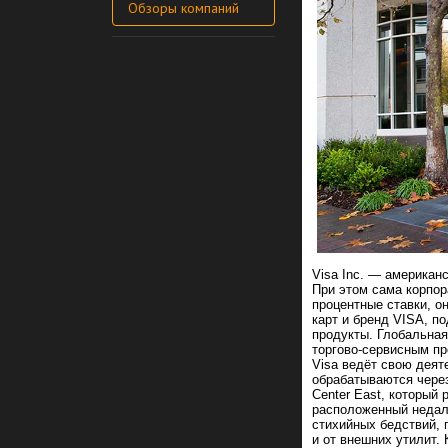
Обзоры компаний
Visa Inc. — американ
При этом сама корпор
процентные ставки, о
карт и бренд VISA, п
продукты. Глобальна
торгово-сервисным п
Visa ведёт свою деят
обрабатываются через
Center East, который 
расположенный недал
стихийных бедствий, 
и от внешних утилит.