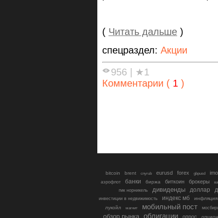
(
Читать дальше
)
спецраздел:
Акции
956
|
★1
Комментарии (
1
)
eurusd
forex
imo
bitcoin
brent
cnyrub
gbpusd
банки
биткоин
брокеры
биржа
аэрофлот
в
дивиденды
доллар
д
гмк норникель
индекс мб
инфляция
инвестиции в недвижимость
мобильный пост
лукойл
мосбир
магнит
облигации
обзор рынка
опрос
опцио