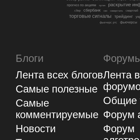
раскрытие ин
прогноз по акциям
путин
сбербанк
сбер
северсталь
смартлаб
сво
торговые сигналы
трейдинг
ук
фьючерсы
фьючерс ртс
Блоги
Форум
Лента всех блогов
Лента 
форум
Самые полезные
Общие
Самые
комментируемые
Форум 
Новости
Форум