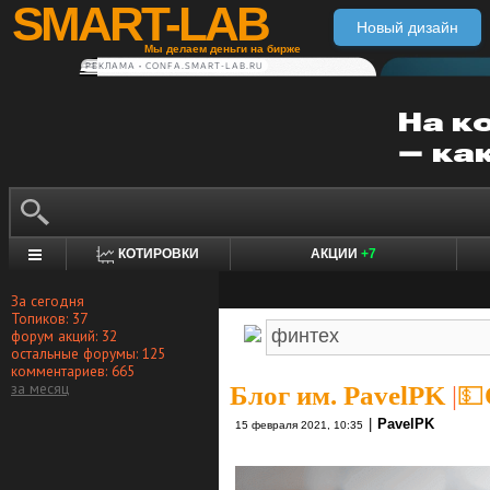
SMART-LAB
Новый дизайн
Мы делаем деньги на бирже
РЕКЛАМА • CONFA.SMART-LAB.RU
КОТИРОВКИ
АКЦИИ
+7
За сегодня
Топиков: 37
форум акций: 32
остальные форумы: 125
комментариев: 665
за месяц
Блог им. PavelPK
|
💵
|
PavelPK
15 февраля 2021, 10:35