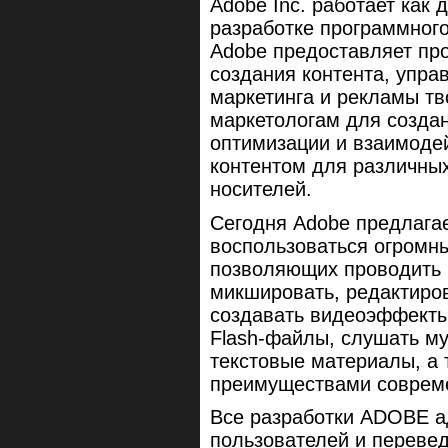
Adobe Inc. работает как
разработке программного
Adobe предоставляет про
создания контента, упра
маркетинга и рекламы т
маркетологам для создан
оптимизации и взаимоде
контентом для различных
носителей.
Сегодня Adobe предлага
воспользоваться огромн
позволяющих проводить 
микшировать, редактиро
создавать видеоэффект
Flash-файлы, слушать му
текстовые материалы, а 
преимуществами совреме
Все разработки ADOBE а
пользователей и перевед