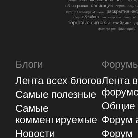
лукойл
мосбир
магнит
облигации
обзор рынка
опрос
опцио
раскрытие ин
прогноз по акциям
путин
сбербанк
сбер
северсталь
смартлаб
сво
торговые сигналы
трейдинг
ук
фьючерсы
фьючерс ртс
Блоги
Форум
Лента всех блогов
Лента 
форум
Самые полезные
Общие
Самые
комментируемые
Форум 
Новости
Форум