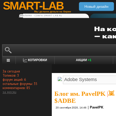
SMART-LAB
Новый дизайн
Мы делаем деньги на бирже
РЕКЛАМА • CONFA.SMART-LAB.RU
КОТИРОВКИ
АКЦИИ
+1
За сегодня
Топиков: 3
форум акций: 6
остальные форумы: 35
комментариев: 85
за месяц
Блог им. PavelPK
|
👾
$ADBE
|
PavelPK
20 сентября 2020, 14:46