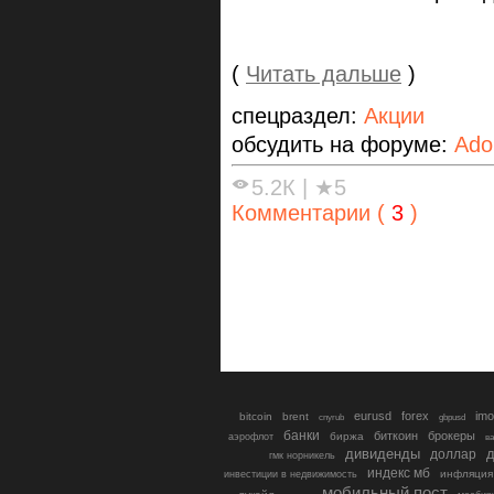
(
Читать дальше
)
спецраздел:
Акции
обсудить на форуме:
Ado
5.2К
|
★5
Комментарии (
3
)
eurusd
forex
imo
bitcoin
brent
cnyrub
gbpusd
банки
биткоин
брокеры
биржа
аэрофлот
в
дивиденды
доллар
д
гмк норникель
индекс мб
инфляция
инвестиции в недвижимость
мобильный пост