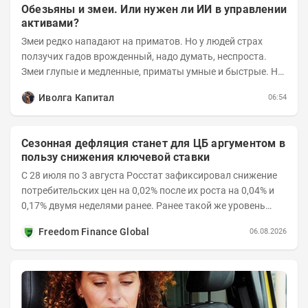
Обезьяны и змеи. Или нужен ли ИИ в управлении
активами?
Змеи редко нападают на приматов. Но у людей страх
ползучих гадов врожденный, надо думать, неспроста.
Змеи глупые и медленные, приматы умные и быстрые. Но
змеям хватает их скромных...
Иволга Капитал
06:54
Сезонная дефляция станет для ЦБ аргументом в
пользу снижения ключевой ставки
С 28 июля по 3 августа Росстат зафиксировал снижение
потребительских цен на 0,02% после их роста на 0,04% и
0,17% двумя неделями ранее. Ранее такой же уровень
дефляции отмечался с 13 по 18 мая. При...
Freedom Finance Global
06.08.2026