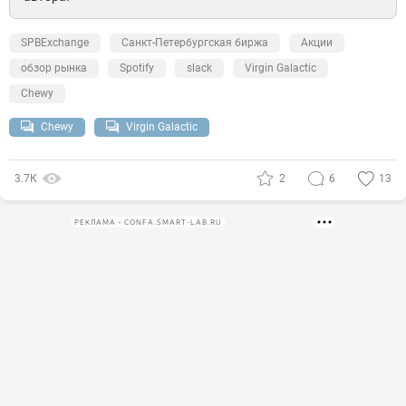
SPBExchange
Санкт-Петербургская биржа
Акции
обзор рынка
Spotify
slack
Virgin Galactic
Chewy
Chewy
Virgin Galactic
3.7К
2
6
13
РЕКЛАМА • CONFA.SMART-LAB.RU