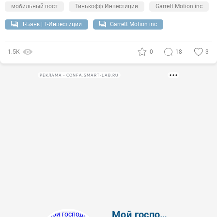
мобильный пост
Тинькофф Инвестиции
Garrett Motion inc
Т-Банк | Т-Инвестиции
Garrett Motion inc
1.5К
0
18
3
РЕКЛАМА • CONFA.SMART-LAB.RU
Мой господин