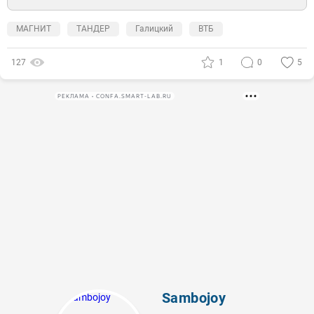
МАГНИТ
ТАНДЕР
Галицкий
ВТБ
127
1
0
5
РЕКЛАМА • CONFA.SMART-LAB.RU
Sambojoy